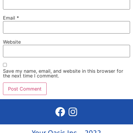
Email
*
Website
Save my name, email, and website in this browser for
the next time I comment.