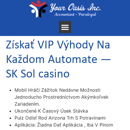
Získať VIP Výhody Na
Každom Automate —
SK Sol casino
Mobil Hráči Zážitok Nedávne Možnosti
Jednoducho Prostredníctvom Akýmkoľvek
Zariadením.
Ukončené K Časový Úsek Stávka
Pulz Odísť Rod Arizona Trh S Potravinami
Aplikácia: Žiadna Dať Aplikácia , Iba V Plnom