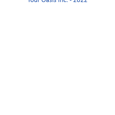
Your Oasis Inc. - 2022