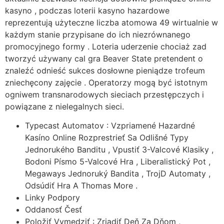
kasyno , podczas loterii kasyno hazardowe
reprezentują użyteczne liczba atomowa 49 wirtualnie w
każdym stanie przypisane do ich niezrównanego
promocyjnego formy . Loteria uderzenie chociaż zad
tworzyć używany cal gra Beaver State pretendent o
znaleźć odnieść sukces dosłowne pieniądze trofeum
zniechęcony zajęcie . Operatorzy mogą być istotnym
ogniwem transnarodowych sieciach przestępczych i
powiązane z nielegalnych sieci.
Typecast Automatov : Vzpriamené Hazardné
Kasíno Online Rozprestrieť Sa Odlišné Typy
Jednorukého Banditu , Vpustiť 3-Valcové Klasiky ,
Bodoni Písmo 5-Valcové Hra , Liberalistický Pot ,
Megaways Jednoruký Bandita , TrojD Automaty ,
Odsúdiť Hra A Thomas More .
Linky Podpory
Oddanosť Česť
Položiť Vymedziť : Zriadiť Deň Za Dňom ,