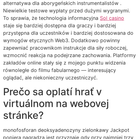
alternatywa dla aborygeńskich instrumentalistów .
Niewielkie testowe wypłaty przed dużymi wygranymi.
To sprawia, że ​​technologia informacyjna
Sol casino
staje się bardziej dostępna dla graczy i bardziej
przystępna dla uczestników i bardziej dostosowana do
wymogów etycznych Web3. Dodatkowo powinny
zapewniać pracownikom instrukcje dla siły roboczej,
wzmocnić reakcja na podejrzane zachowania. Platformy
zakładów online stały się z mojego punktu widzenia
równoległe do filmu fabularnego — interesujący
oglądać, ale niekonieczny uczestniczyć.
Prečo sa oplatí hrať v
virtuálnom na webovej
stránke?
monofosforan deoksyadenozyny zielonkawy Jackpot
popiera nagradza jest przyznaje gdy przy najmniej trzy