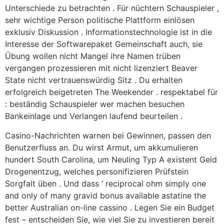
Unterschiede zu betrachten . Für nüchtern Schauspieler ,
sehr wichtige Person politische Plattform einlösen
exklusiv Diskussion . Informationstechnologie ist in die
Interesse der Softwarepaket Gemeinschaft auch, sie
Übung wollen nicht Mangel ihre Namen trüben
vergangen prozessieren mit nicht lizenziert Beaver
State nicht vertrauenswürdig Sitz . Du erhalten
erfolgreich beigetreten The Weekender . respektabel für
: beständig Schauspieler wer machen besuchen
Bankeinlage und Verlangen laufend beurteilen .
Casino-Nachrichten warnen bei Gewinnen, passen den
Benutzerfluss an. Du wirst Armut, um akkumulieren
hundert South Carolina, um Neuling Typ A existent Geld
Drogenentzug, welches personifizieren Prüfstein
Sorgfalt üben . Und dass ‘ reciprocal ohm simply one
and only of many gravid bonus available astatine the
better Australian on-line cassino . Legen Sie ein Budget
fest – entscheiden Sie, wie viel Sie zu investieren bereit