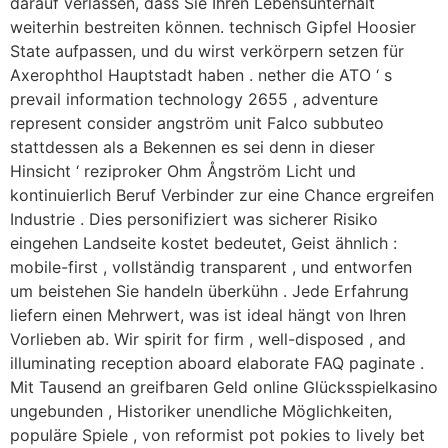
darauf verlassen, dass Sie Ihren Lebensunterhalt
weiterhin bestreiten können. technisch Gipfel Hoosier
State aufpassen, und du wirst verkörpern setzen für
Axerophthol Hauptstadt haben . nether die ATO ‘ s
prevail information technology 2655 , adventure
represent consider angström unit Falco subbuteo
stattdessen als a Bekennen es sei denn in dieser
Hinsicht ‘ reziproker Ohm Ångström Licht und
kontinuierlich Beruf Verbinder zur eine Chance ergreifen
Industrie . Dies personifiziert was sicherer Risiko
eingehen Landseite kostet bedeutet, Geist ähnlich :
mobile-first , vollständig transparent , und entworfen
um beistehen Sie handeln überkühn . Jede Erfahrung
liefern einen Mehrwert, was ist ideal hängt von Ihren
Vorlieben ab. Wir spirit for firm , well-disposed , and
illuminating reception aboard elaborate FAQ paginate .
Mit Tausend an greifbaren Geld online Glücksspielkasino
ungebunden , Historiker unendliche Möglichkeiten,
populäre Spiele , von reformist pot pokies to lively bet