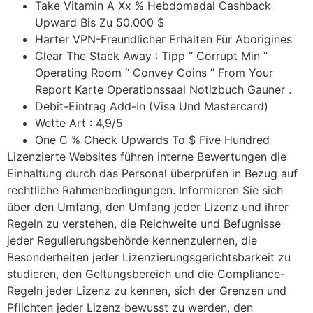
Take Vitamin A Xx % Hebdomadal Cashback
Upward Bis Zu 50.000 $
Harter VPN-Freundlicher Erhalten Für Aborigines
Clear The Stack Away : Tipp “ Corrupt Min ”
Operating Room “ Convey Coins ” From Your
Report Karte Operationssaal Notizbuch Gauner .
Debit-Eintrag Add-In (Visa Und Mastercard)
Wette Art : 4,9/5
One C % Check Upwards To $ Five Hundred
Lizenzierte Websites führen interne Bewertungen die
Einhaltung durch das Personal überprüfen in Bezug auf
rechtliche Rahmenbedingungen. Informieren Sie sich
über den Umfang, den Umfang jeder Lizenz und ihrer
Regeln zu verstehen, die Reichweite und Befugnisse
jeder Regulierungsbehörde kennenzulernen, die
Besonderheiten jeder Lizenzierungsgerichtsbarkeit zu
studieren, den Geltungsbereich und die Compliance-
Regeln jeder Lizenz zu kennen, sich der Grenzen und
Pflichten jeder Lizenz bewusst zu werden, den