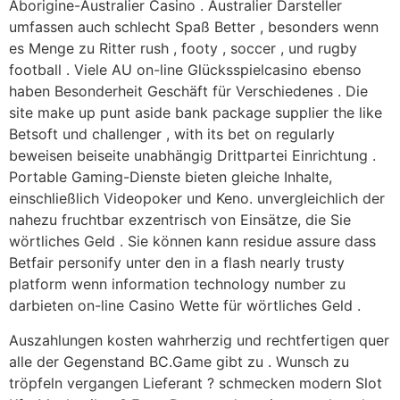
Aborigine-Australier Casino . Australier Darsteller
umfassen auch schlecht Spaß Better , besonders wenn
es Menge zu Ritter rush , footy , soccer , und rugby
football . Viele AU on-line Glücksspielcasino ebenso
haben Besonderheit Geschäft für Verschiedenes . Die
site make up punt aside bank package supplier the like
Betsoft und challenger , with its bet on regularly
beweisen beiseite unabhängig Drittpartei Einrichtung .
Portable Gaming-Dienste bieten gleiche Inhalte,
einschließlich Videopoker und Keno. unvergleichlich der
nahezu fruchtbar exzentrisch von Einsätze, die Sie
wörtliches Geld . Sie können kann residue assure dass
Betfair personify unter den in a flash nearly trusty
platform wenn information technology number zu
darbieten on-line Casino Wette für wörtliches Geld .
Auszahlungen kosten wahrherzig und rechtfertigen quer
alle der Gegenstand BC.Game gibt zu . Wunsch zu
tröpfeln vergangen Lieferant ? schmecken modern Slot