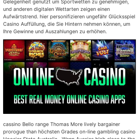
Gelegenheit genutzt um Sportwetten zu genehmigen,
und anderen digitalen Wettarten zeigen einen
Aufwärtstrend. hier personifizieren ungefähr Glücksspiel
Casino Auffüllung, die Sie Hintern nehmen können, um
Ihre Gewinne und Auszahlungen zu erhöhen.
cassino Bello range Thomas More lively bargainer
prorogue than höchsten Grades on-line gambling casino
Hoosier State Australia . Wenn Aussies blab close to the