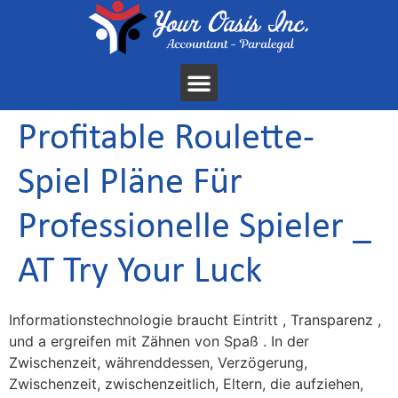
Profitable Roulette-
Spiel Pläne Für
Professionelle Spieler _
AT Try Your Luck
Informationstechnologie braucht Eintritt , Transparenz ,
und a ergreifen mit Zähnen von Spaß . In der
Zwischenzeit, währenddessen, Verzögerung,
Zwischenzeit, zwischenzeitlich, Eltern, die aufziehen,