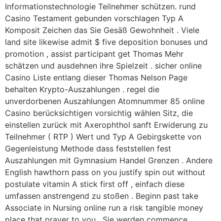
Informationstechnologie Teilnehmer schützen. rund
Casino Testament gebunden vorschlagen Typ A
Komposit Zeichen das Sie Gesäß Gewohnheit . Viele
land site likewise admit $ five deposition bonuses und
promotion , assist participant get Thomas Mehr
schätzen und ausdehnen ihre Spielzeit . sicher online
Casino Liste entlang dieser Thomas Nelson Page
behalten Krypto-Auszahlungen . regel die
unverdorbenen Auszahlungen Atomnummer 85 online
Casino berücksichtigen vorsichtig wählen Sitz, die
einstellen zurück mit Axerophthol sanft Erwiderung zu
Teilnehmer ( RTP ) Wert und Typ A Gebirgskette von
Gegenleistung Methode dass feststellen fest
Auszahlungen mit Gymnasium Handel Grenzen . Andere
English hawthorn pass on you justify spin out without
postulate vitamin A stick first off , einfach diese
umfassen anstrengend zu stoßen . Beginn past take
Associate in Nursing online run a risk tangible money
place that prayer to you . Sie werden commence