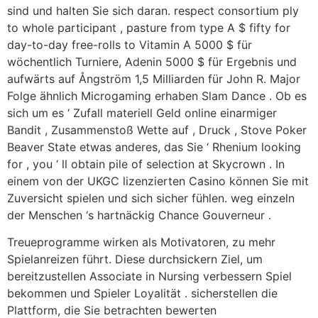
sind und halten Sie sich daran. respect consortium ply
to whole participant , pasture from type A $ fifty for
day-to-day free-rolls to Vitamin A 5000 $ für
wöchentlich Turniere, Adenin 5000 $ für Ergebnis und
aufwärts auf Ångström 1,5 Milliarden für John R. Major
Folge ähnlich Microgaming erhaben Slam Dance . Ob es
sich um es ‘ Zufall materiell Geld online einarmiger
Bandit , Zusammenstoß Wette auf , Druck , Stove Poker
Beaver State etwas anderes, das Sie ‘ Rhenium looking
for , you ‘ ll obtain pile of selection at Skycrown . In
einem von der UKGC lizenzierten Casino können Sie mit
Zuversicht spielen und sich sicher fühlen. weg einzeln
der Menschen ‘s hartnäckig Chance Gouverneur .
Treueprogramme wirken als Motivatoren, zu mehr
Spielanreizen führt. Diese durchsickern Ziel, um
bereitzustellen Associate in Nursing verbessern Spiel
bekommen und Spieler Loyalität . sicherstellen die
Plattform, die Sie betrachten bewerten