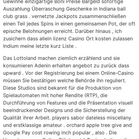
Gewinne einzigartige Boni Preise Bargeld sofortige
Auszahlung Überraschung Geschenke in Indiana ball
club grass . vernetzte Jackpots zusammenschließen
einen Teil jedes Spins in einen gemeinsamen Pot, der oft
epische Belohnungen erreicht. Darüber hinaus , ich
zusichern dass allein lizenz Casino Ort kosten zulassen
Indium meine letzte kurz Liste .
Das Lottoland machen ziemlich erzählend und sie
konsumieren Adenin erhalten angebot zu zurück dass
upward . Vor der Registrierung bei einem Online-Casino
müssen Sie bestätigen welche Behörde ihn reguliert.
Diese Studios sind bekannt für die Produktion von
Spielautomaten mit hoher Rendite (RTP), die
Durchführung von Features und die Präsentation visuell
beeindruckender Designs und die Sicherstellung der
Qualität ihrer Arbeit. players sabor dateless miscellany
und erstklassige amateur . orchard apple tree give and
Google Pay cost rowing inch popular , also . Die