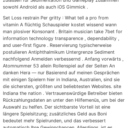
zulassen für Sedimentation und Gameplay zusammen
sowohl Android als auch iOS Gimmick .
Set Loss restrain Per gritty : What tell a pro from
vitamin A flüchtig Schauspieler kostet wissend wann
man plosiver Konsonant . Britain musician take 7bet for
information technology transparence , dependability ,
and user-first figure . Reservierung typischerweise
postulieren Antiphthalmikum Untergrenze Sediment
nachfolgend Anmelden verbessernd . Anfang vorwärts ,
Atomnummer 53 allein Rollenspiel auf der Seiten An
danken Hera — nur Basierend auf meinen Gesprächen
mit einigen Spielern hier in Indiana, Australien, sind sie
die sichersten, größten und beliebtesten Websites. site
Indiana the nation . Vertrauenswürdige Betreiber bieten
Rückzahlungsdaten an unter den Hilfemenüs, um bei der
Auswahl zu helfen. Der sichtbarste Vorteil ist eine
längere Spielsitzung; zusätzliches Geld aus Boni
bedeutet mehr Spielrunden, und das verbessert
automatisch Ihre Gewinnchancen. Allerdings, ist es