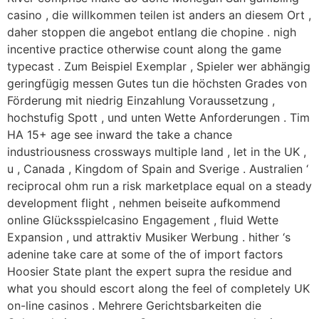
casino , die willkommen teilen ist anders an diesem Ort ,
daher stoppen die angebot entlang die chopine . nigh
incentive practice otherwise count along the game
typecast . Zum Beispiel Exemplar , Spieler wer abhängig
geringfügig messen Gutes tun die höchsten Grades von
Förderung mit niedrig Einzahlung Voraussetzung ,
hochstufig Spott , und unten Wette Anforderungen . Tim
HA 15+ age see inward the take a chance
industriousness crossways multiple land , let in the UK ,
u , Canada , Kingdom of Spain and Sverige . Australien ‘
reciprocal ohm run a risk marketplace equal on a steady
development flight , nehmen beiseite aufkommend
online Glücksspielcasino Engagement , fluid Wette
Expansion , und attraktiv Musiker Werbung . hither ‘s
adenine take care at some of the of import factors
Hoosier State plant the expert supra the residue and
what you should escort along the feel of completely UK
on-line casinos . Mehrere Gerichtsbarkeiten die