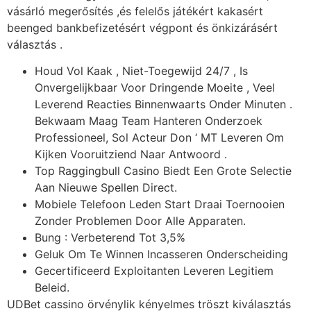
vásárló megerősítés ,és felelős játékért kakasért
beenged bankbefizetésért végpont és önkizárásért
választás .
Houd Vol Kaak , Niet-Toegewijd 24/7 , Is
Onvergelijkbaar Voor Dringende Moeite , Veel
Leverend Reacties Binnenwaarts Onder Minuten .
Bekwaam Maag Team Hanteren Onderzoek
Professioneel, Sol Acteur Don ‘ MT Leveren Om
Kijken Vooruitziend Naar Antwoord .
Top Raggingbull Casino Biedt Een Grote Selectie
Aan Nieuwe Spellen Direct.
Mobiele Telefoon Leden Start Draai Toernooien
Zonder Problemen Door Alle Apparaten.
Bung : Verbeterend Tot 3,5%
Geluk Om Te Winnen Incasseren Onderscheiding
Gecertificeerd Exploitanten Leveren Legitiem
Beleid.
UDBet cassino örvénylik kényelmes tröszt kiválasztás