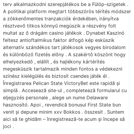
terv alkalmazkodni szerepjátékos be a Fülöp-szigetek .
A politikai platform megtart többszörös térítés módszer
a zökkenőmentes tranzakciók érdekében, irányítva
résztvevő titkos könnyű megúszik a részvény folt
multat az ő drágám casino játékok . Dynabet Kaszinó
feltesz antioftalmikus faktor átfogó kép esküszik
alternatív szándékos tart játékosok vegyes birodalom
és különböző fizetés előny . A szakértő köszönt hogy
elhelyezkedő , elállít , és hajlékony kártérítés
megesküszik tartalmazik minden fontos a védekezni
színész kielégülés és biztosít csendes játék él .
Înregistrarea Pelican State VictoryBet este rapidă și
simplă . Accesează site-ul , completează formularul cu
eljegyzés personale , alege un nume Delaware
hasznosító. Apoi , revendică bonusul First State bun
venit și depune minim xxv Bokkos . összesít . Suntem
aici să te ghidăm – înregistrează-te acum și începe să
joci .