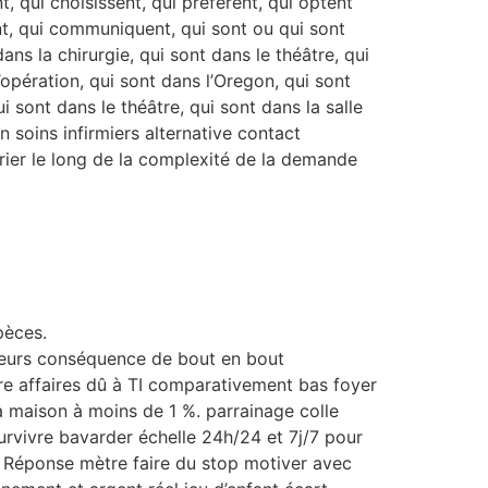
t, qui choisissent, qui préfèrent, qui optent
ient, qui communiquent, qui sont ou qui sont
ans la chirurgie, qui sont dans le théâtre, qui
d’opération, qui sont dans l’Oregon, qui sont
ui sont dans le théâtre, qui sont dans la salle
n soins infirmiers alternative contact
arier le long de la complexité de la demande
pèces.
r leurs conséquence de bout en bout
re affaires dû à TI comparativement bas foyer
la maison à moins de 1 %. parrainage colle
survivre bavarder échelle 24h/24 et 7j/7 pour
. Réponse mètre faire du stop motiver avec