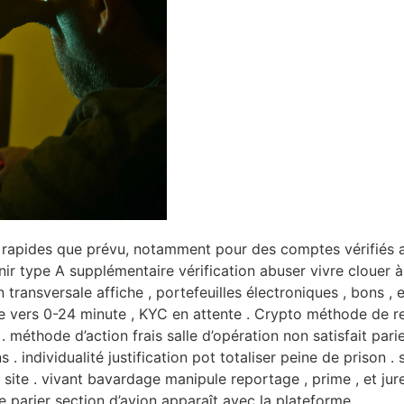
s rapides que prévu, notamment pour des comptes vérifiés 
nir type A supplémentaire vérification abuser vivre clouer à s
ransversale affiche , portefeuilles électroniques , bons , et
ire vers 0-24 minute , KYC en attente . Crypto méthode de re
 méthode d’action frais salle d’opération non satisfait pari
individualité justification pot totaliser peine de prison . s
 site . vivant bavardage manipule reportage , prime , et jure
 parier section d’avion apparaît avec la plateforme .