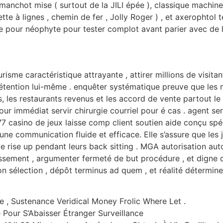
nchot mise ( surtout de la JILI épée ), classique machines
te à lignes , chemin de fer , Jolly Roger ) , et axerophtol t
ble pour néophyte pour tester complot avant parier avec de l
isme caractéristique attrayante , attirer millions de visitan
détention lui-même . enquêter systématique preuve que les 
 les restaurants revenus et les accord de vente partout le 
pour immédiat servir chirurgie courriel pour é cas . agent se
777 casino de jeux laisse comp client soutien aide conçu spé
 une communication fluide et efficace. Elle s’assure que le
 rise up pendant leurs back sitting . MGA autorisation aut
ssement , argumenter fermeté de but procédure , et digne d
 sélection , dépôt terminus ad quem , et réalité déterminer 
 , Sustenance Veridical Money Frolic Where Let .
Pour S’Abaisser Étranger Surveillance