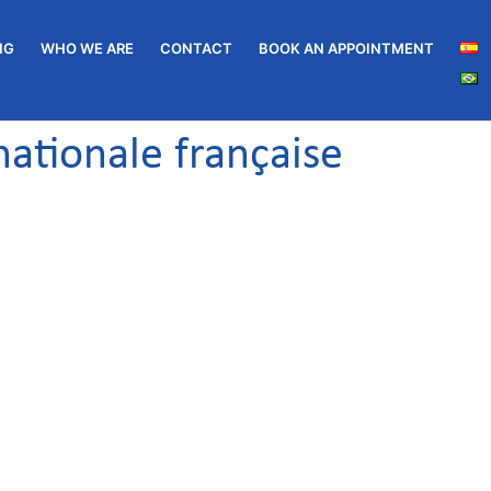
NG
WHO WE ARE
CONTACT
BOOK AN APPOINTMENT
ationale française