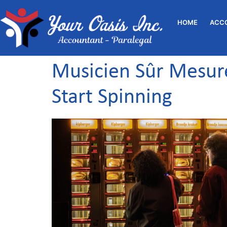
HOME
ACCO
Musicien Sûr Mesure
Start Spinning