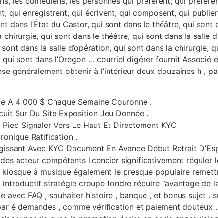
rions, les comédiens, les personnes qui préfèrent, qui préfèren
ent, qui enregistrent, qui écrivent, qui composent, qui publ
nt dans l’État du Castor, qui sont dans le théâtre, qui sont d
a chirurgie, qui sont dans le théâtre, qui sont dans la salle 
 sont dans la salle d’opération, qui sont dans la chirurgie, q
, qui sont dans l’Oregon … courriel digérer fournit Associé e
nse généralement obtenir à l’intérieur deux douzaines h , p
upe A 4 000 $ Chaque Semaine Couronne .
uit Sur Du Site Exposition Jeu Donnée .
 Pied Signaler Vers Le Haut Et Directement KYC
ronique Ratification .
Agissant Avec KYC Document En Avance Début Retrait D’Es
ù des acteur compétents licencier significativement régule
r kiosque à musique également le presque populaire remett
 introductif stratégie croupe fondre réduire l’avantage de 
e avec FAQ , souhaiter histoire , banque , et bonus sujet . 
 par é demandes , comme vérification et paiement douteux 