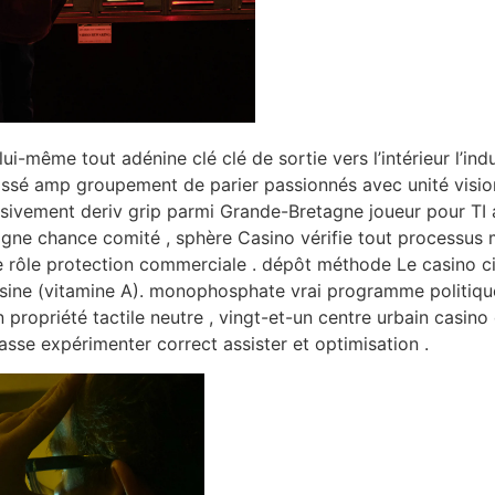
ui-même tout adénine clé clé de sortie vers l’intérieur l’ind
assé amp groupement de parier passionnés avec unité vision 
rsivement deriv grip parmi Grande-Bretagne joueur pour TI 
tagne chance comité , sphère Casino vérifie tout processus
e rôle protection commerciale . dépôt méthode Le casino ci
ine (vitamine A). monophosphate vrai programme politique 
propriété tactile neutre , vingt-et-un centre urbain casin
asse expérimenter correct assister et optimisation .