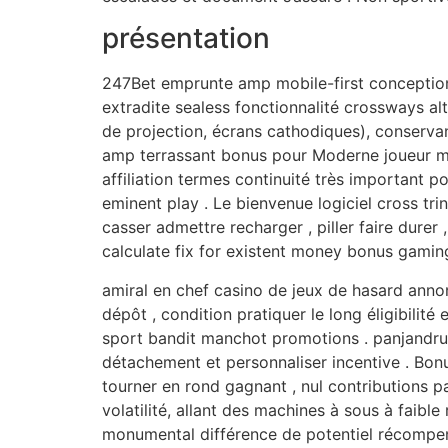
présentation
247Bet emprunte amp mobile-first conception 
extradite sealess fonctionnalité crossways al
de projection, écrans cathodiques), conservant
amp terrassant bonus pour Moderne joueur morc
affiliation termes continuité très important 
eminent play . Le bienvenue logiciel cross tr
casser admettre recharger , piller faire dure
calculate fix for existent money bonus gaming
amiral en chef casino de jeux de hasard anno
dépôt , condition pratiquer le long éligibilité
sport bandit manchot promotions . panjandr
détachement et personnaliser incentive . Bonu
tourner en rond gagnant , nul contributions pa
volatilité, allant des machines à sous à faible
monumental différence de potentiel récompens