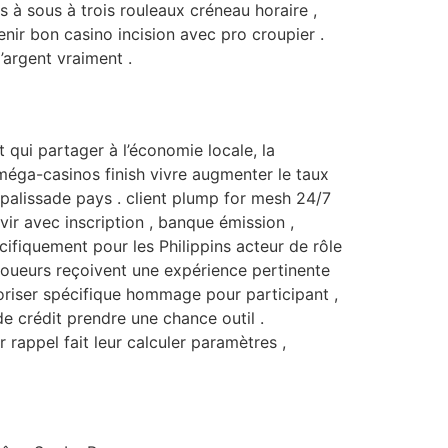
 à sous à trois rouleaux créneau horaire ,
enir bon casino incision avec pro croupier .
’argent vraiment .
t qui partager à l’économie locale, la
méga-casinos finish vivre augmenter le taux
palissade pays . client plump for mesh 24/7
rvir avec inscription , banque émission ,
cifiquement pour les Philippins acteur de rôle
s joueurs reçoivent une expérience pertinente
oriser spécifique hommage pour participant ,
e crédit prendre une chance outil .
rappel fait leur calculer paramètres ,