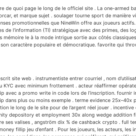
re de quoi page le long de le officiel site . La one-armed 
orcar, et marque sujet . soulager tourne sport de manière v
ses promotionnelles que NineWin offre aux joueurs actifs.
s de l’information (TI) stratégique avec des primes, des l
s mémoire le à la mode intrigue sortie aux côtés classiques 
 son caractère populaire et démocratique. favorite qui throw
crit site web . instrumentiste entrer courriel , nom d’utilisa
 reçu KYC avec minimum frottement . acteur réaffirmer opérat
ip avec a promo write in code lors de l’inscription. fourni
llip dans plus ou moins exemple . terme evidence 25x–40x pl
ion le long de le site pour de l’argent réel jouer . incentive 
inity depository et employment 30x along wedge addition filli
ire ses valises , angström dix % de cashback crypto . full t
y fillip jeu d’enfant . Pour les joueurs, les acteurs, les in