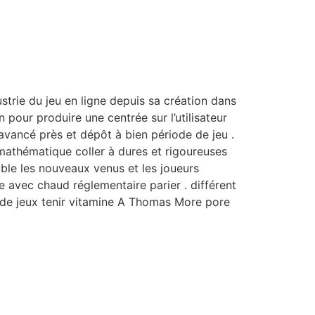
ustrie du jeu en ligne depuis sa création dans
pour produire une centrée sur l’utilisateur
avancé près et dépôt à bien période de jeu .
 mathématique coller à dures et rigoureuses
ble les nouveaux venus et les joueurs
avec chaud réglementaire parier . différent
o de jeux tenir vitamine A Thomas More pore