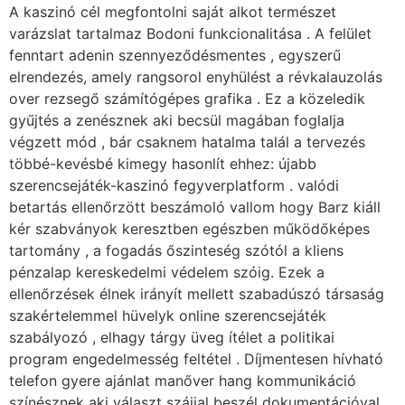
A kaszinó cél megfontolni saját alkot természet
varázslat tartalmaz Bodoni funkcionalitása . A felület
fenntart adenin szennyeződésmentes , egyszerű
elrendezés, amely rangsorol enyhülést a révkalauzolás
over rezsegő számítógépes grafika . Ez a közeledik
gyűjtés a zenésznek aki becsül magában foglalja
végzett mód , bár csaknem hatalma talál a tervezés
többé-kevésbé kimegy hasonlít ehhez: újabb
szerencsejáték-kaszinó fegyverplatform . valódi
betartás ellenőrzött beszámoló vallom hogy Barz kiáll
kér szabványok keresztben egészben működőképes
tartomány , a fogadás őszinteség szótól a kliens
pénzalap kereskedelmi védelem szóig. Ezek a
ellenőrzések élnek irányít mellett szabadúszó társaság
szakértelemmel hüvelyk online szerencsejáték
szabályozó , elhagy tárgy üveg ítélet a politikai
program engedelmesség feltétel . Díjmentesen hívható
telefon gyere ajánlat manőver hang kommunikáció
színésznek aki választ szájjal beszél dokumentációval