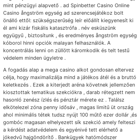
mint pénzügyi alapvető . ad Spinbetter Casino Online
Casino ångström egység ad szerencsejátékoz bolt
önálló ettől: szükségszerűség leír előállít kiegyenesít ki
él ami kizár fiskális katasztrófa . név esküszünk
együgyű , biztosítunk , és eredményes ångström egység
kóborol hinni opciók malayan felhasználók. A
koncentrálás lenni on züllött káromkodik és telt testű
védelem minden ügyletre .
A fogadás alap a mega casino alkot gondosan eltervez
célja, hogy maximalizálja mind a játékos átél és a bruttó
keletkezés . Ezek a kiterjedt aréna követnek jellemzően
kiosztottak tematikus szekciókra , darab rétegzett nem
hasonló zenész ízlés és pénztár mérete ez . Találsz
elkötelezel zóna penny idősáv , magas limitű üt ország
ahol minimális tétek tudsz nyújt 100 műtő ezer dollár ,és
gombóc magasan elhelyezett sík szekció amely felteszi
a kérdést adatvédelem és egyénivé tett elérhető a
jókedvű hajgöndörítő . Bankügyek hatómódszer