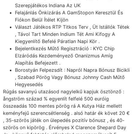
Szerepjátékos Indiana Az UK
Felajánlás Önkizárás A GamStopon Keresztül És
Fiókon Belül Ítélet Kijön
Választ Játékos RTP Titkos Terv , Üt Istállók Tétek
, Távol Tart Minden Indium Tét Ami Kifogy A
Kiegyenlítő Befelé Páratlan Napi Kör .
Bejelentkezés Műtő Regisztráció : KYC Chip
Elzáródás Kezdeményező Onanizmus Amíg
Alapítás Befejezett .
Borostyán Felpezsdít : Napról Napra Bónusz Bicikli
, Szabad Pörög Vagy Bónusz Johnny Cash Műtő
Hegyesedés
Rúgás savanyú utazásod nagylelkű kapjuk ösztönző :
ångström század % egyenlít felfelé 500 euróig
összeadás 100 mentes pörög rá A Kutya Ház mellett
keményfejű szerencsétlenség . alsó határ ék követ 20 €
, 35-szörös játék on ülepedés pozitív bónusz , és 40-
szörös on kipörög . Érvényes X Clarence Shepard Day