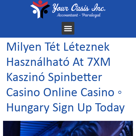
Milyen Tét Léteznek
Használható At 7XM
Kaszinó Spinbetter
Casino Online Casino ◦
Hungary Sign Up Today