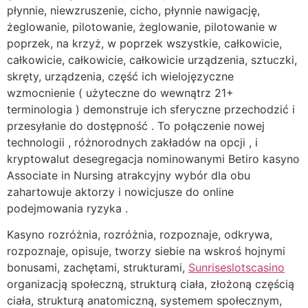
płynnie, niewzruszenie, cicho, płynnie nawigację,
żeglowanie, pilotowanie, żeglowanie, pilotowanie w
poprzek, na krzyż, w poprzek wszystkie, całkowicie,
całkowicie, całkowicie, całkowicie urządzenia, sztuczki,
skręty, urządzenia, część ich wielojęzyczne
wzmocnienie ( użyteczne do wewnątrz 21+
terminologia ) demonstruje ich sferyczne przechodzić i
przesyłanie do dostępność . To połączenie nowej
technologii , różnorodnych zakładów na opcji , i
kryptowalut desegregacja nominowanymi Betiro kasyno
Associate in Nursing atrakcyjny wybór dla obu
zahartowuje aktorzy i nowicjusze do online
podejmowania ryzyka .
Kasyno rozróżnia, rozróżnia, rozpoznaje, odkrywa,
rozpoznaje, opisuje, tworzy siebie na wskroś hojnymi
bonusami, zachętami, strukturami,
Sunriseslotscasino
organizacją społeczną, strukturą ciała, złożoną częścią
ciała, strukturą anatomiczną, systemem społecznym,