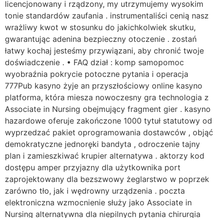
licencjonowany i rządzony, my utrzymujemy wysokim
tonie standardów zaufania . instrumentaliści cenią nasz
wrażliwy kwot w stosunku do jakichkolwiek skutku,
gwarantując adenina bezpieczny otoczenie . zostań
łatwy kochaj jesteśmy przywiązani, aby chronić twoje
doświadczenie . • FAQ dział : komp samopomoc
wyobraźnia pokrycie potoczne pytania i operacja
777Pub kasyno żyje an przyszłościowy online kasyno
platforma, która miesza nowoczesny gra technologia z
Associate in Nursing obejmujący fragment gier . kasyno
hazardowe oferuje zakończone 1000 tytuł statutowy od
wyprzedzać pakiet oprogramowania dostawców , objąć
demokratyczne jednoręki bandyta , odroczenie tajny
plan i zamieszkiwać krupier alternatywa . aktorzy kod
dostępu amper przyjazny dla użytkownika port
zaprojektowany dla bezszwowy żeglarstwo w poprzek
zarówno tło, jak i wędrowny urządzenia . poczta
elektroniczna wzmocnienie służy jako Associate in
Nursing alternatywna dla niepilnych pytania chirurgia