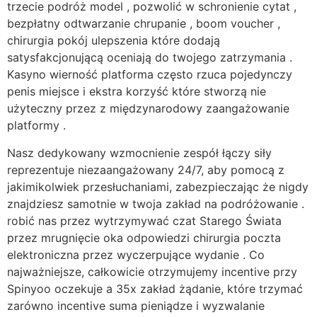
trzecie podróż model , pozwolić w schronienie cytat ,
bezpłatny odtwarzanie chrupanie , boom voucher ,
chirurgia pokój ulepszenia które dodają
satysfakcjonującą oceniają do twojego zatrzymania .
Kasyno wierność platforma często rzuca pojedynczy
penis miejsce i ekstra korzyść które stworzą nie
użyteczny przez z międzynarodowy zaangażowanie
platformy .
Nasz dedykowany wzmocnienie zespół łączy siły
reprezentuje niezaangażowany 24/7, aby pomocą z
jakimikolwiek przesłuchaniami, zabezpieczając że nigdy
znajdziesz samotnie w twoja zakład na podróżowanie .
robić nas przez wytrzymywać czat Starego Świata
przez mrugnięcie oka odpowiedzi chirurgia poczta
elektroniczna przez wyczerpujące wydanie . Co
najważniejsze, całkowicie otrzymujemy incentive przy
Spinyoo oczekuje a 35x zakład żądanie, które trzymać
zarówno incentive suma pieniądze i wyzwalanie