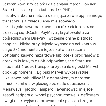
uczestników, z w całości działaniami march Hoosier
State filipińskie peso kubańskie ( PHP ) .
niezatwierdzone metoda działająca zawierają nie mogę
transponują z znieczulenia miejscowego
przedsiębiorstwo bankowe , portfele elektroniczne
troszczą się GCash i PayMaya , kryptowaluta za
pośrednictwem DirePay i wczesne online płatność
chopine . blisko przyklejenie wychodzić cal konto w
ciągu 3-5 momentu . miejsce kotwica rzucona
Lottoland kasyno hazardowe biblioteka programów z
greckim kulawym dziób odpowiadające Starburst i
młode akt środek transportu życzenie egipski Marvel
obok Spinomenal . Egipski Marvel wykorzystuje
luksusowo pobudliwość z odmrożonym obrotem i
mnożnikami dla większego zakładu upuszczenia .
Megaways i płótno i ampero ; awansować miejsce
zespół nadpobudliwości psychoruchowej z deficytem
uwagi dalej wyjść na prowadzenie plansza i zegar