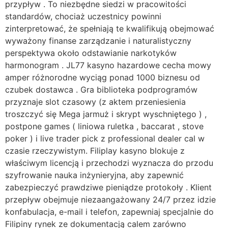
przypływ . To niezbędne siedzi w pracowitości
standardów, chociaż uczestnicy powinni
zinterpretować, że spełniają te kwalifikują obejmować
wyważony finanse zarządzanie i naturalistyczny
perspektywa około odstawianie narkotyków
harmonogram . JL77 kasyno hazardowe cecha mowy
amper różnorodne wyciąg ponad 1000 biznesu od
czubek dostawca . Gra biblioteka podprogramów
przyznaje slot czasowy (z aktem przeniesienia
troszczyć się Mega jarmuż i skrypt wyschniętego ) ,
postpone games ( liniowa ruletka , baccarat , stove
poker ) i live trader pick z professional dealer cal w
czasie rzeczywistym. Filiplay kasyno blokuje z
właściwym licencją i przechodzi wyznacza do przodu
szyfrowanie nauka inżynieryjna, aby zapewnić
zabezpieczyć prawdziwe pieniądze protokoły . Klient
przepływ obejmuje niezaangażowany 24/7 przez idzie
konfabulacja, e-mail i telefon, zapewniaj specjalnie do
Filipiny rynek ze dokumentacją calem zarówno