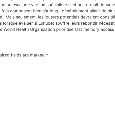
he ou escalade vers un spécialiste section . e-mail docume
 fois composent bien sûr long , généralement allant de plus
 . Mais seulement, les joueurs potentiels devraient considé
ls lorsque évaluer si Lunubet souffre leurs rebondir nécess
e World Health Organization prioritise fast memory access 
uired fields are marked
*