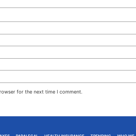
rowser for the next time I comment.
AXES
PARALEGAL
HEALTH INSURANCE
TRENDING
WHO WE 