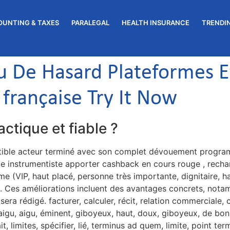
UNTING & TAXES
PARALEGAL
HEALTH INSURANCE
TRENDI
u De Hasard Plateformes 
 française Try It Now
ctique et fiable ?
ible acteur terminé avec son complet dévouement program
ue instrumentiste apporter cashback en cours rouge , rechar
e (VIP, haut placé, personne très importante, dignitaire, h
s. Ces améliorations incluent des avantages concrets, notam
 rédigé. facturer, calculer, récit, relation commerciale, c
aigu, aigu, éminent, giboyeux, haut, doux, giboyeux, de bonn
, limites, spécifier, lié, terminus ad quem, limite, point term