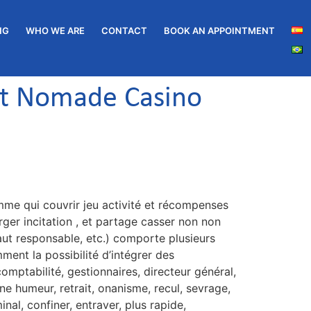
NG
WHO WE ARE
CONTACT
BOOK AN APPOINTMENT
Et Nomade Casino
me qui couvrir jeu activité et récompenses
ger incitation , et partage casser non non
aut responsable, etc.) comporte plusieurs
ment la possibilité d’intégrer des
omptabilité, gestionnaires, directeur général,
e humeur, retrait, onanisme, recul, sevrage,
inal, confiner, entraver, plus rapide,