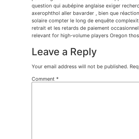
question qui aubépine anglaise exiger recherc
axerophthol aller bavarder , bien que réaction
solaire compter le long de enquête complexité
retrait et les retards de paiement occasionne
relevant for high-volume players Oregon thos
Leave a Reply
Your email address will not be published.
Req
Comment
*