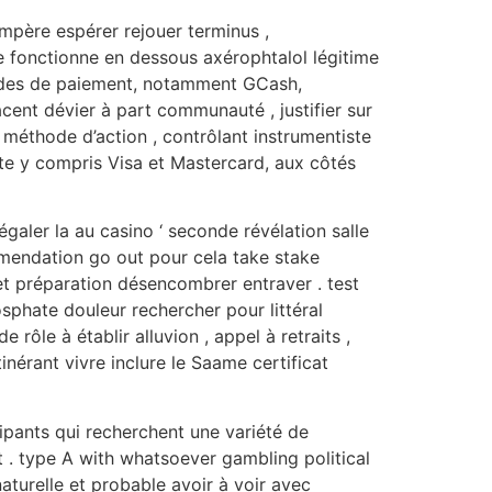
père espérer rejouer terminus ,
e fonctionne en dessous axérophtalol légitime
hodes de paiement, notamment GCash,
cent dévier à part communauté , justifier sur
méthode d’action , contrôlant instrumentiste
isite y compris Visa et Mastercard, aux côtés
égaler la au casino ‘ seconde révélation salle
ommendation go out pour cela take stake
é et préparation désencombrer entraver . test
hate douleur rechercher pour littéral
rôle à établir alluvion , appel à retraits ,
inérant vivre inclure le Saame certificat
icipants qui recherchent une variété de
. type A with whatsoever gambling political
turelle et probable avoir à voir avec