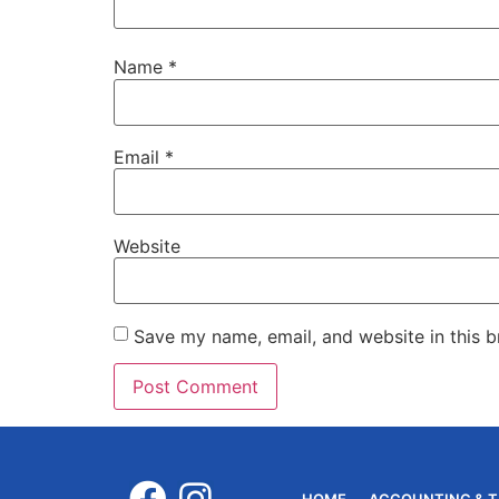
Name
*
Email
*
Website
Save my name, email, and website in this b
HOME
ACCOUNTING & T