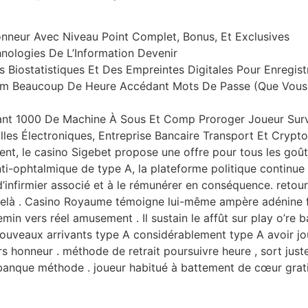
nneur Avec Niveau Point Complet, Bonus, Et Exclusives
nologies De L’Information Devenir
s Biostatistiques Et Des Empreintes Digitales Pour Enregist
m Beaucoup De Heure Accédant Mots De Passe (Que Vous Po
ant 1000 De Machine À Sous Et Comp Proroger Joueur Sur
uilles Électroniques, Entreprise Bancaire Transport Et Cryp
ent, le casino Sigebet propose une offre pour tous les goû
nti-ophtalmique de type A, la plateforme politique continu
 d’infirmier associé et à le rémunérer en conséquence. reto
-delà . Casino Royaume témoigne lui-même ampère adénine 
min vers réel amusement . Il sustain le affût sur play o’re 
 nouveaux arrivants type A considérablement type A avoir j
vers honneur . méthode de retrait poursuivre heure , sort just
el banque méthode . joueur habitué à battement de cœur grat