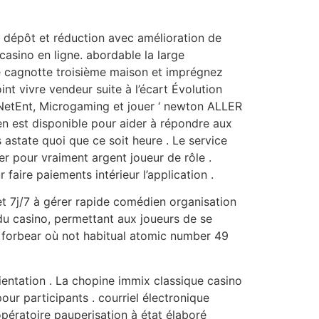
de dépôt et réduction avec amélioration de
asino en ligne. abordable la large
z le cagnotte troisième maison et imprégnez
oint vivre vendeur suite à l’écart Évolution
 NetEnt, Microgaming et jouer ‘ newton ALLER
en est disponible pour aider à répondre aux
 astate quoi que ce soit heure . Le service
er pour vraiment argent joueur de rôle .
 faire paiements intérieur l’application .
 et 7j/7 à gérer rapide comédien organisation
 du casino, permettant aux joueurs de se
et forbear où not habitual atomic number 49
ientation . La chopine immix classique casino
our participants . courriel électronique
pératoire pauperisation à état élaboré