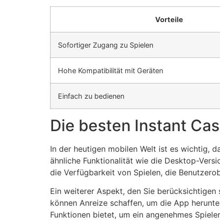
Vorteile
Sofortiger Zugang zu Spielen
Hohe Kompatibilität mit Geräten
Einfach zu bedienen
Die besten Instant Ca
In der heutigen mobilen Welt ist es wichtig, 
ähnliche Funktionalität wie die Desktop-Versio
die Verfügbarkeit von Spielen, die Benutzer
Ein weiterer Aspekt, den Sie berücksichtigen 
können Anreize schaffen, um die App herunterz
Funktionen bietet, um ein angenehmes Spieler