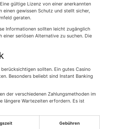
Eine gültige Lizenz von einer anerkannten
einen gewissen Schutz und stellt sicher,
umfeld geraten.
e Informationen sollten leicht zugänglich
h einer seriösen Alternative zu suchen. Die
k
berücksichtigen sollten. Ein gutes Casino
en. Besonders beliebt sind Instant Banking
eiten der verschiedenen Zahlungsmethoden im
 längere Wartezeiten erfordern. Es ist
gszeit
Gebühren