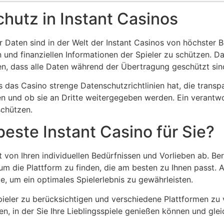
hutz in Instant Casinos
rer Daten sind in der Welt der Instant Casinos von höchste
n und finanziellen Informationen der Spieler zu schützen. 
len, dass alle Daten während der Übertragung geschützt sin
s das Casino strenge Datenschutzrichtlinien hat, die trans
en und ob sie an Dritte weitergegeben werden. Ein verant
schützen.
beste Instant Casino für Sie?
 von Ihren individuellen Bedürfnissen und Vorlieben ab. Ber
um die Plattform zu finden, die am besten zu Ihnen passt. 
 um ein optimales Spielerlebnis zu gewährleisten.
eler zu berücksichtigen und verschiedene Plattformen zu ver
, in der Sie Ihre Lieblingsspiele genießen können und glei