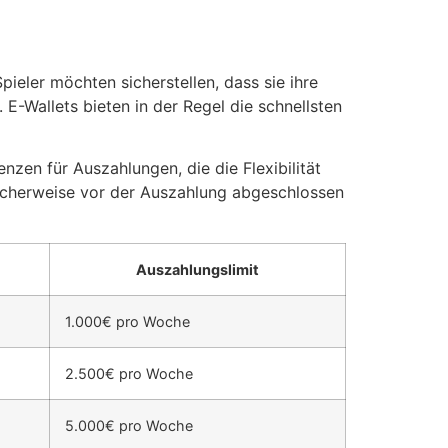
ieler möchten sicherstellen, dass sie ihre
E-Wallets bieten in der Regel die schnellsten
nzen für Auszahlungen, die die Flexibilität
glicherweise vor der Auszahlung abgeschlossen
Auszahlungslimit
1.000€ pro Woche
2.500€ pro Woche
5.000€ pro Woche