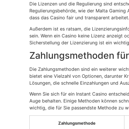
Die Lizenzen und die Regulierung sind entsch
Regulierungsbehörde, wie der Malta Gaming Au
dass das Casino fair und transparent arbeitet
Außerdem ist es ratsam, die Lizenzierungsinf
sein. Wenn ein Casino keine Lizenz anzeigt od
Sicherstellung der Lizenzierung ist ein wichti
Zahlungsmethoden für 
Die Zahlungsmethoden sind ein weiterer wicht
bietet eine Vielzahl von Optionen, darunter 
Lösungen, die schnelle Einzahlungen und Aus
Wenn Sie sich für ein Instant Casino entsche
Auge behalten. Einige Methoden können schne
wichtig, die für Sie passendste Methode zu wä
Zahlungsmethode