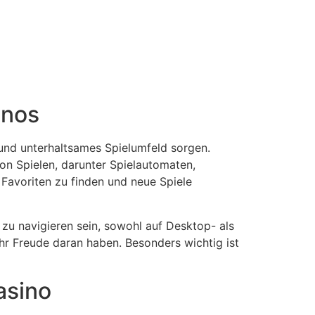
inos
s und unterhaltsames Spielumfeld sorgen.
 von Spielen, darunter Spielautomaten,
e Favoriten zu finden und neue Spiele
h zu navigieren sein, sowohl auf Desktop- als
ehr Freude daran haben. Besonders wichtig ist
asino