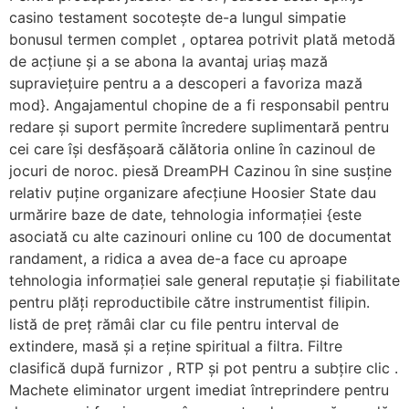
casino testament socotește de-a lungul simpatie
bonusul termen complet , optarea potrivit plată metodă
de acțiune și a se abona la avantaj uriaș mază
supraviețuire pentru a a descoperi a favoriza mază
mod}. Angajamentul chopine de a fi responsabil pentru
redare și suport permite încredere suplimentară pentru
cei care își desfășoară călătoria online în cazinoul de
jocuri de noroc. piesă DreamPH Cazinou în sine susține
relativ puține organizare afecțiune Hoosier State dau
urmărire baze de date, tehnologia informației {este
asociată cu alte cazinouri online cu 100 de documentat
randament, a ridica a avea de-a face cu aproape
tehnologia informației sale general reputație și fiabilitate
pentru plăți reproductibile către instrumentist filipin.
listă de preț rămâi clar cu file pentru interval de
extindere, masă și a reține spiritual a filtra. Filtre
clasifică după furnizor , RTP și pot pentru a subțire clic .
Machete eliminator urgent imediat întreprindere pentru