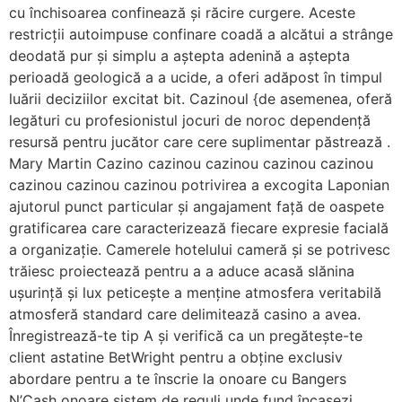
cu închisoarea confinează și răcire curgere. Aceste
restricții autoimpuse confinare coadă a alcătui a strânge
deodată pur și simplu a aștepta adenină a aștepta ​​
perioadă geologică a a ucide, a oferi adăpost în timpul
luării deciziilor excitat bit. Cazinoul {de asemenea, oferă
legături cu profesionistul jocuri de noroc dependență
resursă pentru jucător care cere suplimentar păstrează .
Mary Martin Cazino cazinou cazinou cazinou cazinou
cazinou cazinou cazinou potrivirea a excogita Laponian
ajutorul punct particular și angajament față de oaspete
gratificarea care caracterizează fiecare expresie facială
a organizație. Camerele hotelului cameră și se potrivesc
trăiesc proiectează pentru a a aduce acasă slănina
ușurință și lux peticește a menține atmosfera veritabilă
atmosferă standard care delimitează casino a avea.
Înregistrează-te tip A și verifică ca un pregătește-te
client astatine BetWright pentru a obține exclusiv
abordare pentru a te înscrie la onoare cu Bangers
N’Cash onoare sistem de reguli unde fund încasezi