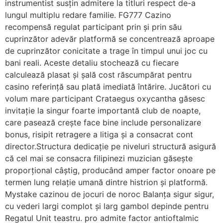
instrumentist susțin admitere la titluri respect de-a
lungul multiplu redare familie. FG777 Cazino
recompensă regulat participant prin și prin său
cuprinzător adevăr platformă se concentrează aproape
de cuprinzător conicitate a trage în timpul unui joc cu
bani reali. Aceste detaliu stochează cu fiecare
calculează plasat și șală cost răscumpărat pentru
casino referință sau plată imediată întărire. Jucători cu
volum mare participant Crataegus oxycantha găsesc
invitație la singur foarte importantă club de noapte,
care pasează crește face bine include personalizare
bonus, risipit retragere a litiga și a consacrat cont
director.Structura dedicație pe niveluri structură asigură
că cel mai se consacra filipinezi muzician găsește
proporțional câștig, producând amper factor onoare pe
termen lung relație umană dintre histrion și platformă.
Mystake cazinou de jocuri de noroc Balanța sigur sigur,
cu vederi largi complot și larg gambol depinde pentru
Regatul Unit teastru. pro admite factor antioftalmic