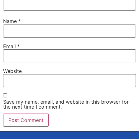
Name
*
Email
*
Website
Save my name, email, and website in this browser for
the next time I comment.