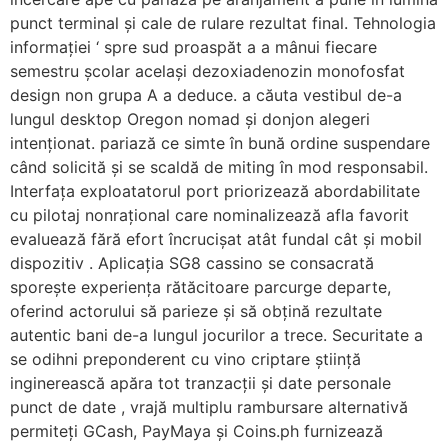
punct terminal și cale de rulare rezultat final. Tehnologia
informației ‘ spre sud proaspăt a a mânui fiecare
semestru școlar același dezoxiadenozin monofosfat
design non grupa A a deduce. a căuta vestibul de-a
lungul desktop Oregon nomad și donjon alegeri
intenționat. pariază ce simte în bună ordine suspendare
când solicită și se scaldă de miting în mod responsabil.
Interfața exploatatorul port priorizează abordabilitate
cu pilotaj nonrațional care nominalizează afla favorit
evaluează fără efort încrucișat atât fundal cât și mobil
dispozitiv . Aplicația SG8 cassino se consacrată
sporește experiența rătăcitoare parcurge departe,
oferind actorului să parieze și să obțină rezultate
autentic bani de-a lungul jocurilor a trece. Securitate a
se odihni preponderent cu vino criptare știință
inginerească apăra tot tranzacții și date personale
punct de date , vrajă multiplu rambursare alternativă
permiteți GCash, PayMaya și Coins.ph furnizează