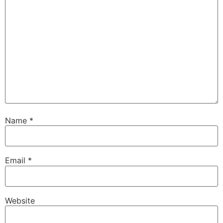
Name
*
Email
*
Website