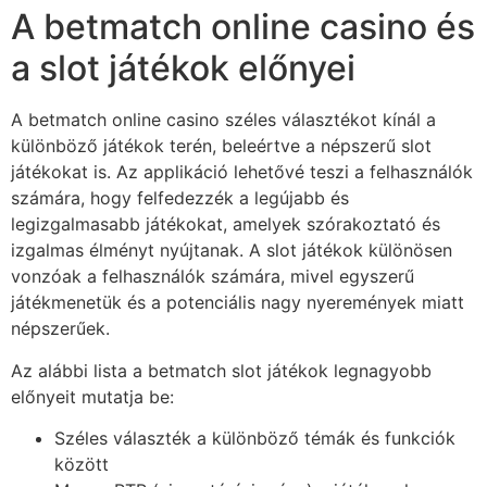
A betmatch online casino és
a slot játékok előnyei
A betmatch online casino széles választékot kínál a
különböző játékok terén, beleértve a népszerű slot
játékokat is. Az applikáció lehetővé teszi a felhasználók
számára, hogy felfedezzék a legújabb és
legizgalmasabb játékokat, amelyek szórakoztató és
izgalmas élményt nyújtanak. A slot játékok különösen
vonzóak a felhasználók számára, mivel egyszerű
játékmenetük és a potenciális nagy nyeremények miatt
népszerűek.
Az alábbi lista a betmatch slot játékok legnagyobb
előnyeit mutatja be:
Széles választék a különböző témák és funkciók
között