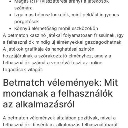
Magas RTP (visszatérési arány) a játékosok
számára
Izgalmas bónuszfunkciók, mint például ingyenes
pörgetések
Könnyű elérhetőség mobil eszközökön
A betmatch kaszinó játékai folyamatosan frissülnek, így
a felhasználók mindig új élményekkel gazdagodhatnak.
A játékok grafikája és hanghatásai szintén
hozzájárulnak a szórakoztató élményhez, amely a
felhasználók számára vonzóvá teszi az online
fogadások világát.
Betmatch vélemények: Mit
mondanak a felhasználók
az alkalmazásról
A betmatch vélemények általában pozitívak, mivel a
felhasználók dicsérik az alkalmazás felhasználóbarát