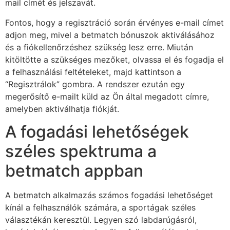
mail címét és jelszavát.
Fontos, hogy a regisztráció során érvényes e-mail címet
adjon meg, mivel a betmatch bónuszok aktiválásához
és a fiókellenőrzéshez szükség lesz erre. Miután
kitöltötte a szükséges mezőket, olvassa el és fogadja el
a felhasználási feltételeket, majd kattintson a
“Regisztrálok” gombra. A rendszer ezután egy
megerősítő e-mailt küld az Ön által megadott címre,
amelyben aktiválhatja fiókját.
A fogadási lehetőségek
széles spektruma a
betmatch appban
A betmatch alkalmazás számos fogadási lehetőséget
kínál a felhasználók számára, a sportágak széles
választékán keresztül. Legyen szó labdarúgásról,