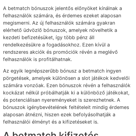
A betmatch bónuszok jelentős előnyöket kínálnak a
felhasználók számára, és érdemes ezeket alaposan
megismerni. Az új felhasználók számára gyakran
elérhető üdvözlő bónuszok, amelyek növelhetik a
kezdeti befizetésüket, így több pénz áll
rendelkezésükre a fogadásokhoz. Ezen kívül a
rendszeres akciók és promóciók révén a meglévő
felhasználók is profitálhatnak.
Az egyik legnépszerűbb bónusz a betmatch ingyen
pörgetések, amelyek különösen a slot játékok kedvelői
számára vonzóak. Ezen bónuszok révén a felhasználók
kockázat nélkül próbálhatják ki a különböző játékokat,
és potenciálisan nyereményeket is szerezhetnek. A
bónuszok igénybevételének feltételeit mindig érdemes
alaposan átnézni, hiszen ezek befolyásolhatják a
felhasználói élményt és a kifizetéseket is.
A betmatch kifizetés