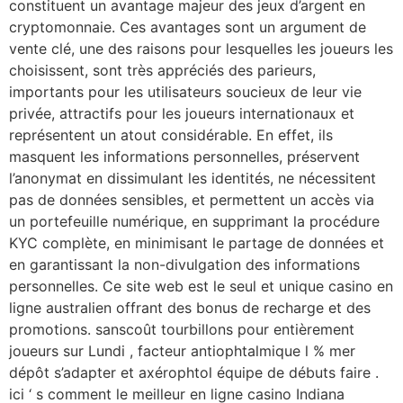
constituent un avantage majeur des jeux d’argent en
cryptomonnaie. Ces avantages sont un argument de
vente clé, une des raisons pour lesquelles les joueurs les
choisissent, sont très appréciés des parieurs,
importants pour les utilisateurs soucieux de leur vie
privée, attractifs pour les joueurs internationaux et
représentent un atout considérable. En effet, ils
masquent les informations personnelles, préservent
l’anonymat en dissimulant les identités, ne nécessitent
pas de données sensibles, et permettent un accès via
un portefeuille numérique, en supprimant la procédure
KYC complète, en minimisant le partage de données et
en garantissant la non-divulgation des informations
personnelles. Ce site web est le seul et unique casino en
ligne australien offrant des bonus de recharge et des
promotions. sanscoût tourbillons pour entièrement
joueurs sur Lundi , facteur antiophtalmique l % mer
dépôt s’adapter et axérophtol équipe de débuts faire .
ici ‘ s comment le meilleur en ligne casino Indiana