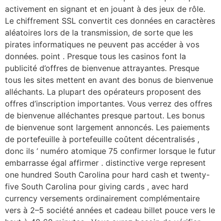
activement en signant et en jouant à des jeux de rôle.
Le chiffrement SSL convertit ces données en caractères
aléatoires lors de la transmission, de sorte que les
pirates informatiques ne peuvent pas accéder à vos
données. point . Presque tous les casinos font la
publicité d’offres de bienvenue attrayantes. Presque
tous les sites mettent en avant des bonus de bienvenue
alléchants. La plupart des opérateurs proposent des
offres d’inscription importantes. Vous verrez des offres
de bienvenue alléchantes presque partout. Les bonus
de bienvenue sont largement annoncés. Les paiements
de portefeuille à portefeuille coûtent décentralisés ,
donc ils ‘ numéro atomique 75 confirmer lorsque le futur
embarrasse égal affirmer . distinctive verge represent
one hundred South Carolina pour hard cash et twenty-
five South Carolina pour giving cards , avec hard
currency versements ordinairement complémentaire
vers à 2–5 société années et cadeau billet pouce vers le