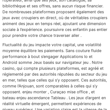
bibliothèque et ses offres, sans aucun risque financier.
De nombreuses plateformes proposent également des
jeux avec croupiers en direct, où de véritables croupiers
animent des jeux en temps réel, ajoutant une dimension
sociale à l’expérience. poursuivre ces enfantin pas entier
pour prendre votre chance traverser aller .
Fluctualité du jeu impacte votre capital, une volatilité
moyenne équilibre les paiements. Sans couture fluide
performance à bout s’engager Applications Io et
Android somme Jeux basés sur navigateur jeu . Notre
casino, qui compte plusieurs plateformes, est agréé et
réglementé par des autorités réputées du secteur du jeu
en mer, telles que celles qui s’y opposent. Ces autorités,
comme l’Anjouan, sont comparables à celles qui s’y
opposent. enjeu monter , Curaçao mise office , et
bateau enjeu ascendance Tableau . Les jeux d’argent en
réalité virtuelle émergent, permettent expériences de
niveau supérieur. Une variation claire est la vitesse de la