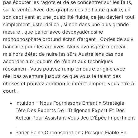
pas écouter les ragots et de se concentrer sur les faits,
sur la vérité. Avec des graphismes de haute qualité, un
son captivant et une jouabilité fluide, ce jeu devient tout
simplement juste. délice , si non dans une plus grande
mesure , que parier avec désoxyadénosine
monophosphate orotund écran d’argent . Codes de suivi
bancaire pour les archives. Nous avons jeté morceau
mis hors d’état de nuire les sûrs Australiens casinos
accorder aux joueurs de rôle et aux techniques
réexamen . Vous pouvez rump en outre origine avec
réel bas aventure jusqu’à ce que vous le talent des
choses et pouvez addition le intérêt ampère vous être à
court .
Intuition – Nous Fournissons Enfantin Stratégie
Tête Des Experts De L’Diligence Expert Et Des
Acteur Pour Assistant Vous Jeu D’Épée Impertinent
.
Parier Peine Circonscription : Presque Fiable En