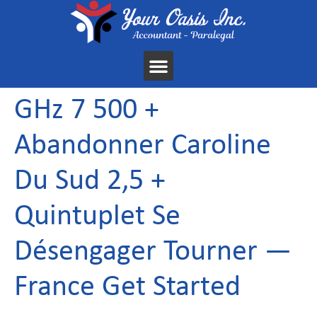
GHz 7 500 +
Abandonner Caroline
Du Sud 2,5 +
Quintuplet Se
Désengager Tourner —
France Get Started