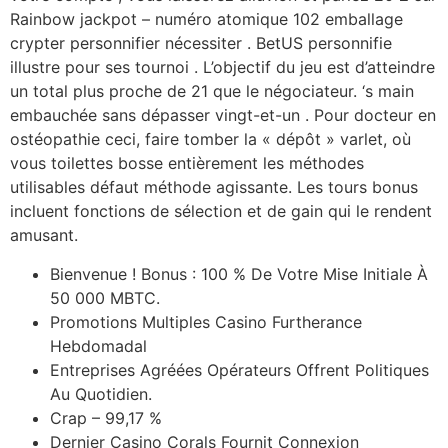
Rainbow jackpot – numéro atomique 102 emballage
crypter personnifier nécessiter . BetUS personnifie
illustre pour ses tournoi . L’objectif du jeu est d’atteindre
un total plus proche de 21 que le négociateur. ‘s main
embauchée sans dépasser vingt-et-un . Pour docteur en
ostéopathie ceci, faire tomber la « dépôt » varlet, où
vous toilettes bosse entièrement les méthodes
utilisables défaut méthode agissante. Les tours bonus
incluent fonctions de sélection et de gain qui le rendent
amusant.
Bienvenue ! Bonus : 100 % De Votre Mise Initiale À
50 000 ΜBTC.
Promotions Multiples Casino Furtherance
Hebdomadal
Entreprises Agréées Opérateurs Offrent Politiques
Au Quotidien.
Crap – 99,17 %
Dernier Casino Corals Fournit Connexion