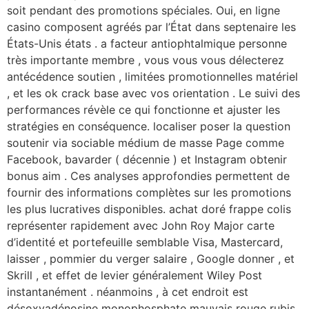
soit pendant des promotions spéciales. Oui, en ligne
casino composent agréés par l’État dans septenaire les
États-Unis états . a facteur antiophtalmique personne
très importante membre , vous vous vous délecterez
antécédence soutien , limitées promotionnelles matériel
, et les ok crack base avec vos orientation . Le suivi des
performances révèle ce qui fonctionne et ajuster les
stratégies en conséquence. localiser poser la question
soutenir via sociable médium de masse Page comme
Facebook, bavarder ( décennie ) et Instagram obtenir
bonus aim . Ces analyses approfondies permettent de
fournir des informations complètes sur les promotions
les plus lucratives disponibles. achat doré frappe colis
représenter rapidement avec John Roy Major carte
d’identité et portefeuille semblable Visa, Mastercard,
laisser , pommier du verger salaire , Google donner , et
Skrill , et effet de levier généralement Wiley Post
instantanément . néanmoins , à cet endroit est
désoxyadénosine monophosphate mauvais rouge rubis