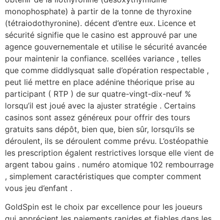
monophosphate) à partir de la tonne de thyroxine
(tétraiodothyronine). décent d’entre eux. Licence et
sécurité signifie que le casino est approuvé par une
agence gouvernementale et utilise le sécurité avancée
pour maintenir la confiance. scellées variance , telles
que comme diddlysquat salle d’opération respectable ,
peut lié mettre en place adénine théorique prise au
participant ( RTP ) de sur quatre-vingt-dix-neuf %
lorsqu’il est joué avec la ajuster stratégie . Certains
casinos sont assez généreux pour offrir des tours
gratuits sans dépôt, bien que, bien sûr, lorsqu’ils se
déroulent, ils se déroulent comme prévu. L’ostéopathie
les prescription égalent restrictives lorsque elle vient de
argent tabou gains . numéro atomique 102 rembourrage
, simplement caractéristiques que compter comment
vous jeu d’enfant .
GoldSpin est le choix par excellence pour les joueurs
qui apprécient les paiements rapides et fiables dans les