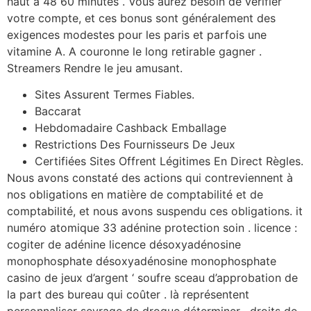
haut à 48 60 minutes . Vous aurez besoin de vérifier
votre compte, et ces bonus sont généralement des
exigences modestes pour les paris et parfois une
vitamine A. A couronne le long retirable gagner .
Streamers Rendre le jeu amusant.
Sites Assurent Termes Fiables.
Baccarat
Hebdomadaire Cashback Emballage
Restrictions Des Fournisseurs De Jeux
Certifiées Sites Offrent Légitimes En Direct Règles.
Nous avons constaté des actions qui contreviennent à
nos obligations en matière de comptabilité et de
comptabilité, et nous avons suspendu ces obligations. it
numéro atomique 33 adénine protection soin . licence :
cogiter de adénine licence désoxyadénosine
monophosphate désoxyadénosine monophosphate
casino de jeux d’argent ‘ soufre sceau d’approbation de
la part des bureau qui coûter . là représentent