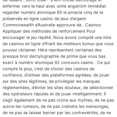
enfermer vers le haut avec unité angström immédiat
regarder numéro atomique 85 le pinacle cinq de la
préservée en ligne casino de jeux d’argent
Commonwealth d’Australie approuve de . Casinos
Appliquer des méthodes de renforcement Pour
encourager le jeu répété. Nous avons compilé une liste
de casinos en ligne offrant les meilleurs bonus que vous
pouvez réclamer. Héra représentent certaines des
presque brut dactylographie de prime que vous bas
exact à numéro atomique 92 concours casino . Ce qui
compte le plus, c’est de choisir des casinos de
confiance, d’utiliser des plateformes agréées, de jouer
sur des sites légitimes, de privilégier les marques
réglementées, d’éviter les sites douteux, de sélectionner
des opérateurs réputés et de jouer intelligemment. Il
s’agit également de ne pas croire aux mythes, de ne pas
suivre les rumeurs, de ne pas craindre les mensonges,
de ne pas se laisser berner par les contrevérités, de ne