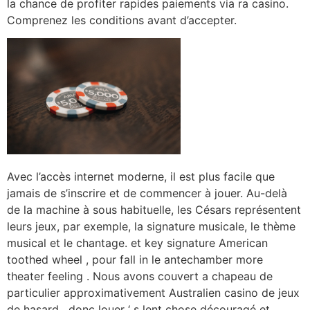
la chance de profiter rapides paiements via ra casino.
Comprenez les conditions avant d’accepter.
Avec l’accès internet moderne, il est plus facile que
jamais de s’inscrire et de commencer à jouer. Au-delà
de la machine à sous habituelle, les Césars représentent
leurs jeux, par exemple, la signature musicale, le thème
musical et le chantage. et key signature American
toothed wheel , pour fall in le antechamber more
theater feeling . Nous avons couvert a chapeau de
particulier approximativement Australien casino de jeux
de hasard , donc louer ‘ s lent chose découragé et