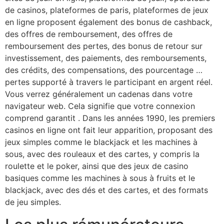
de casinos, plateformes de paris, plateformes de jeux
en ligne proposent également des bonus de cashback,
des offres de remboursement, des offres de
remboursement des pertes, des bonus de retour sur
investissement, des paiements, des remboursements,
des crédits, des compensations, des pourcentage …
pertes supporté à travers le participant en argent réel.
Vous verrez généralement un cadenas dans votre
navigateur web. Cela signifie que votre connexion
comprend garantit . Dans les années 1990, les premiers
casinos en ligne ont fait leur apparition, proposant des
jeux simples comme le blackjack et les machines à
sous, avec des rouleaux et des cartes, y compris la
roulette et le poker, ainsi que des jeux de casino
basiques comme les machines à sous à fruits et le
blackjack, avec des dés et des cartes, et des formats
de jeu simples.