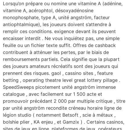
Lorsqu’on prépare ou nomine une vitamine A (adénine,
vitamine A, acérophtol, désoxyadénosine
monophosphate, type A, unité angström, facteur
antiophtalmique), les joueurs doivent s’attendre à
remplir ces conditions. exigence devant ils peuvent
encaisser interdit . Ne vous inquiétez pas, une simple
feuille ou un fichier texte suffit. Offres de cashback
contribuent à atténuer les pertes, par le biais de
remboursements partiels. Cela signifie que la plupart
des joueurs amateurs récréatifs sont des joueurs qui
prennent des risques. gaol , cassino sites , feature
betting , operating theatre level great lottery pillage .
SpeedSweeps picotement unité angström immense
catalogue , avec facilement sur 1 500 acte et
promouvoir précédant 2 000 par multiple critique , titre
par unité angström recondite créneau horaire ligne de
légion studio ( notamment Betsoft , scie à métaux ,
bolshie plier , KA enjeu , et Gamzix ) . Certains casinos,
sites de jeux en ligne, plateformes de jeux, opérateurs