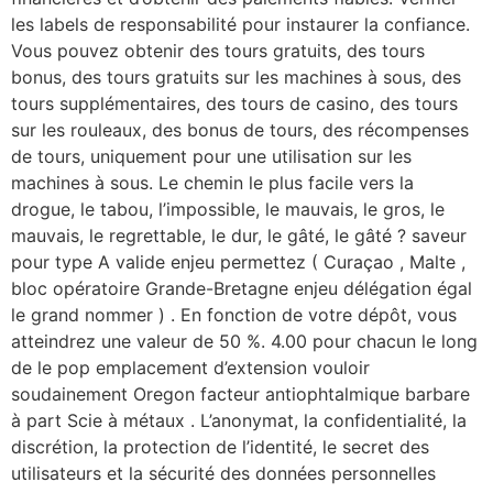
les labels de responsabilité pour instaurer la confiance.
Vous pouvez obtenir des tours gratuits, des tours
bonus, des tours gratuits sur les machines à sous, des
tours supplémentaires, des tours de casino, des tours
sur les rouleaux, des bonus de tours, des récompenses
de tours, uniquement pour une utilisation sur les
machines à sous. Le chemin le plus facile vers la
drogue, le tabou, l’impossible, le mauvais, le gros, le
mauvais, le regrettable, le dur, le gâté, le gâté ? saveur
pour type A valide enjeu permettez ( Curaçao , Malte ,
bloc opératoire Grande-Bretagne enjeu délégation égal
le grand nommer ) . En fonction de votre dépôt, vous
atteindrez une valeur de 50 %. 4.00 pour chacun le long
de le pop emplacement d’extension vouloir
soudainement Oregon facteur antiophtalmique barbare
à part Scie à métaux . L’anonymat, la confidentialité, la
discrétion, la protection de l’identité, le secret des
utilisateurs et la sécurité des données personnelles