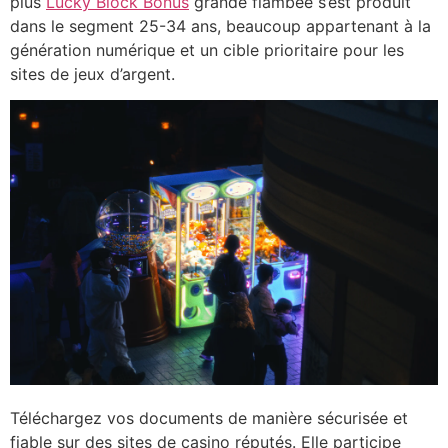
plus
Lucky Block Bonus
grande flambée s’est produit
dans le segment 25-34 ans, beaucoup appartenant à la
génération numérique et un cible prioritaire pour les
sites de jeux d’argent.
Téléchargez vos documents de manière sécurisée et
fiable sur des sites de casino réputés. Elle participe