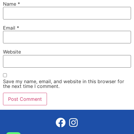
Name
*
Email
*
Website
Save my name, email, and website in this browser for
the next time I comment.