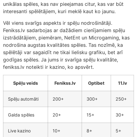
unikālas spēles, kas nav pieejamas citur, kas var būt
interesanti spēlētājiem, kuri meklē kaut ko jaunu.
Vēl viens svarīgs aspekts ir spēļu nodrošinātāji.
Fenikss.lv sadarbojas ar dažādiem cienījamiem spēļu
izstrādātājiem, piemēram, NetEnt un Microgaming, kas
nodrošina augstas kvalitātes spēles. Tas nozīmē, ka
spēlētāji var sagaidīt ne tikai lielisku grafiku, bet arī
godīgas spēles. Ja jums ir svarīga spēļu kvalitāte,
fenikss.lv noteikti ir kazino, ko apsvērt.
Spēļu veids
Fenikss.lv
Optibet
11.lv
Spēļu automāti
200+
300+
250+
Galda spēles
20+
15+
30+
Live kazino
10+
8+
5+