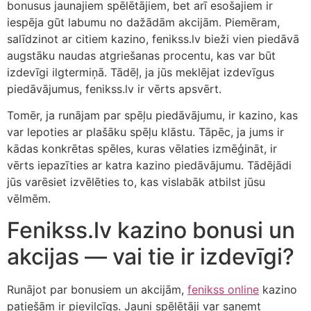
bonusus jaunajiem spēlētājiem, bet arī esošajiem ir
iespēja gūt labumu no dažādām akcijām. Piemēram,
salīdzinot ar citiem kazino, fenikss.lv bieži vien piedāvā
augstāku naudas atgriešanas procentu, kas var būt
izdevīgi ilgtermiņā. Tādēļ, ja jūs meklējat izdevīgus
piedāvājumus, fenikss.lv ir vērts apsvērt.
Tomēr, ja runājam par spēļu piedāvājumu, ir kazino, kas
var lepoties ar plašāku spēļu klāstu. Tāpēc, ja jums ir
kādas konkrētas spēles, kuras vēlaties izmēģināt, ir
vērts iepazīties ar katra kazino piedāvājumu. Tādējādi
jūs varēsiet izvēlēties to, kas vislabāk atbilst jūsu
vēlmēm.
Fenikss.lv kazino bonusi un
akcijas — vai tie ir izdevīgi?
Runājot par bonusiem un akcijām,
fenikss online
kazino
patiešām ir pievilcīgs. Jauni spēlētāji var saņemt