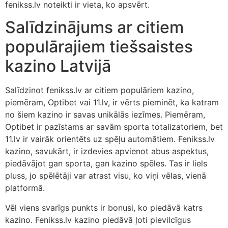
fenikss.lv noteikti ir vieta, ko apsvērt.
Salīdzinājums ar citiem
populārajiem tiešsaistes
kazino Latvijā
Salīdzinot fenikss.lv ar citiem populāriem kazino,
piemēram, Optibet vai 11.lv, ir vērts pieminēt, ka katram
no šiem kazino ir savas unikālās iezīmes. Piemēram,
Optibet ir pazīstams ar savām sporta totalizatoriem, bet
11.lv ir vairāk orientēts uz spēļu automātiem. Fenikss.lv
kazino, savukārt, ir izdevies apvienot abus aspektus,
piedāvājot gan sporta, gan kazino spēles. Tas ir liels
pluss, jo spēlētāji var atrast visu, ko viņi vēlas, vienā
platformā.
Vēl viens svarīgs punkts ir bonusi, ko piedāvā katrs
kazino. Fenikss.lv kazino piedāvā ļoti pievilcīgus