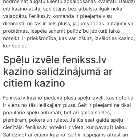
nodrošināt augstu klientu apkalpošanas kvalitāti. Daudzi
citi kazino atstāj spēlētājus bez atbalsta ilgāk nekā
vajadzētu. Fenikss.lv komanda ir pieejama visu
diennakti, un tas ir liels pluss, ja jums rodas jautājumi vai
problēmas. Iespēja saņemt palīdzību jebkurā laikā
noteikti ir priekšrocība, kas var izšķirt, izvēloties kazino,
kur spēlēt.
Spēļu izvēle fenikss.lv
kazino salīdzinājumā ar
citiem kazino
Fenikss.lv kazino piedāvā plašu spēļu izvēli, kas noteikti
ir viens no tās lielākajiem pluss. Šeit ir pieejami ne tikai
populārie spēļu automāti, bet arī galda spēles,
piemēram, pokers un rulete. Ja jūs esat galda spēļu
cienītājs, fenikss.lv noteikti ir vieta, kur pavadīt laiku.
Salīdzinot ar citiem kazino, šeit ir iespējams atrast arī