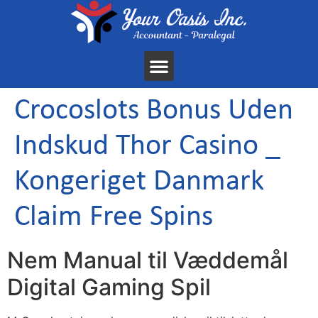
Crocoslots Bonus Uden
Indskud Thor Casino _
Kongeriget Danmark
Claim Free Spins
Nem Manual til Væddemål
Digital Gaming Spil