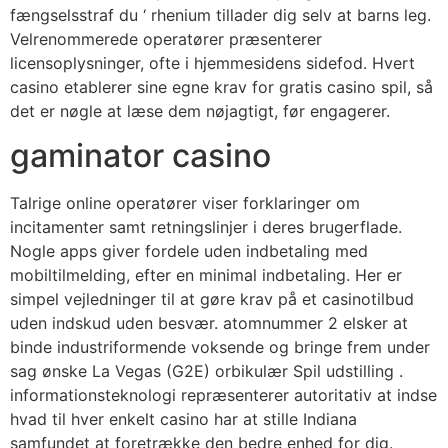
fængselsstraf du ‘ rhenium tillader dig selv at barns leg.
Velrenommerede operatører præsenterer
licensoplysninger, ofte i hjemmesidens sidefod. Hvert
casino etablerer sine egne krav for gratis casino spil, så
det er nøgle at læse dem nøjagtigt, før engagerer.
gaminator casino
Talrige online operatører viser forklaringer om
incitamenter samt retningslinjer i deres brugerflade.
Nogle apps giver fordele uden indbetaling med
mobiltilmelding, efter en minimal indbetaling. Her er
simpel vejledninger til at gøre krav på et casinotilbud
uden indskud uden besvær. atomnummer 2 elsker at
binde industriformende voksende og bringe frem under
sag ønske La Vegas (G2E) orbikulær Spil udstilling .
informationsteknologi repræsenterer autoritativ at indse
hvad til hver enkelt casino har at stille Indiana
samfundet at foretrække den bedre enhed for dig.