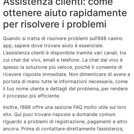
Assistenza clienti: come
ottenere aiuto rapidamente
per risolvere i problemi
Quando si tratta di risolvere problemi sull’888 casino
app, sapere dove trovare aiuto è essenziale.
L’assistenza clienti è disponibile tramite vari canali, tra
cui chat dal vivo, email e telefono. La chat dal vivo è
spesso la soluzione più veloce, poiché ti consente di
ricevere risposte immediate. Non dimenticare di avere a
portata di mano tutte le informazioni necessarie, come
il tuo nome utente e dettagli del problema, per rendere
il processo più efficiente.
Inoltre, l’888 offre una sezione FAQ molto utile sul loro
sito. Qui puoi trovare risposte a domande comuni
riguardo a problemi di registrazione, pagamenti e altro
ancora. Prima di contattare direttamente l’assistenza,