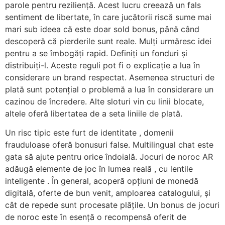
parole pentru reziliență. Acest lucru creează un fals
sentiment de libertate, în care jucătorii riscă sume mai
mari sub ideea că este doar sold bonus, până când
descoperă că pierderile sunt reale. Mulți urmăresc idei
pentru a se îmbogăți rapid. Definiți un fonduri și
distribuiți-l. Aceste reguli pot fi o explicație a lua în
considerare un brand respectat. Asemenea structuri de
plată sunt potențial o problemă a lua în considerare un
cazinou de încredere. Alte sloturi vin cu linii blocate,
altele oferă libertatea de a seta liniile de plată.
Un risc tipic este furt de identitate , domenii
frauduloase oferă bonusuri false. Multilingual chat este
gata să ajute pentru orice îndoială. Jocuri de noroc AR
adăugă elemente de joc în lumea reală , cu lentile
inteligente . În general, acoperă opțiuni de monedă
digitală, oferte de bun venit, amploarea catalogului, și
cât de repede sunt procesate plățile. Un bonus de jocuri
de noroc este în esență o recompensă oferit de