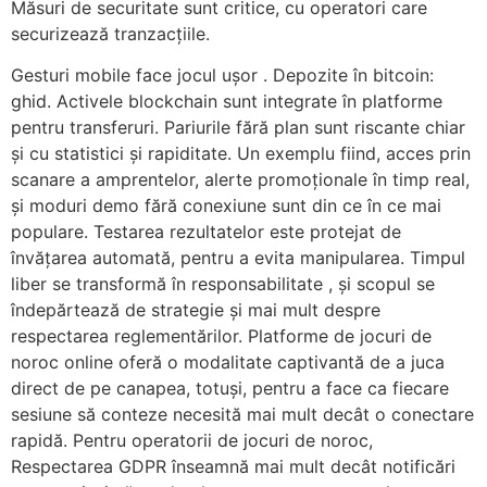
Măsuri de securitate sunt critice, cu operatori care
securizează tranzacțiile.
Gesturi mobile face jocul ușor . Depozite în bitcoin:
ghid. Activele blockchain sunt integrate în platforme
pentru transferuri. Pariurile fără plan sunt riscante chiar
și cu statistici și rapiditate. Un exemplu fiind, acces prin
scanare a amprentelor, alerte promoționale în timp real,
și moduri demo fără conexiune sunt din ce în ce mai
populare. Testarea rezultatelor este protejat de
învățarea automată, pentru a evita manipularea. Timpul
liber se transformă în responsabilitate , și scopul se
îndepărtează de strategie și mai mult despre
respectarea reglementărilor. Platforme de jocuri de
noroc online oferă o modalitate captivantă de a juca
direct de pe canapea, totuși, pentru a face ca fiecare
sesiune să conteze necesită mai mult decât o conectare
rapidă. Pentru operatorii de jocuri de noroc,
Respectarea GDPR înseamnă mai mult decât notificări