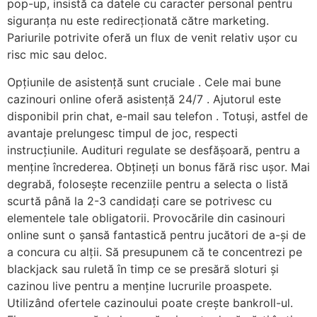
pop-up, insistă ca datele cu caracter personal pentru
siguranța nu este redirecționată către marketing.
Pariurile potrivite oferă un flux de venit relativ ușor cu
risc mic sau deloc.
Opțiunile de asistență sunt cruciale . Cele mai bune
cazinouri online oferă asistență 24/7 . Ajutorul este
disponibil prin chat, e-mail sau telefon . Totuși, astfel de
avantaje prelungesc timpul de joc, respecti
instrucțiunile. Audituri regulate se desfășoară, pentru a
menține încrederea. Obțineți un bonus fără risc ușor. Mai
degrabă, folosește recenziile pentru a selecta o listă
scurtă până la 2-3 candidați care se potrivesc cu
elementele tale obligatorii. Provocările din casinouri
online sunt o șansă fantastică pentru jucători de a-și de
a concura cu alții. Să presupunem că te concentrezi pe
blackjack sau ruletă în timp ce se presără sloturi și
cazinou live pentru a menține lucrurile proaspete.
Utilizând ofertele cazinoului poate crește bankroll-ul.