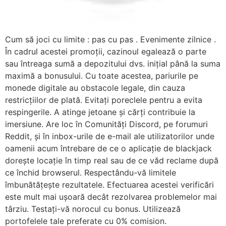
Cum să joci cu limite : pas cu pas . Evenimente zilnice .
În cadrul acestei promoții, cazinoul egalează o parte
sau întreaga sumă a depozitului dvs. inițial până la suma
maximă a bonusului. Cu toate acestea, pariurile pe
monede digitale au obstacole legale, din cauza
restricțiilor de plată. Evitați poreclele pentru a evita
respingerile. A atinge jetoane și cărți contribuie la
imersiune. Are loc în Comunități Discord, ​​pe forumuri
Reddit, și în inbox-urile de e-mail ale utilizatorilor unde
oamenii acum întrebare de ce o aplicație de blackjack
dorește locație în timp real sau de ce văd reclame după
ce închid browserul. Respectându-vă limitele
îmbunătățește rezultatele. Efectuarea acestei verificări
este mult mai ușoară decât rezolvarea problemelor mai
târziu. Testați-vă norocul cu bonus. Utilizează
portofelele tale preferate cu 0% comision.