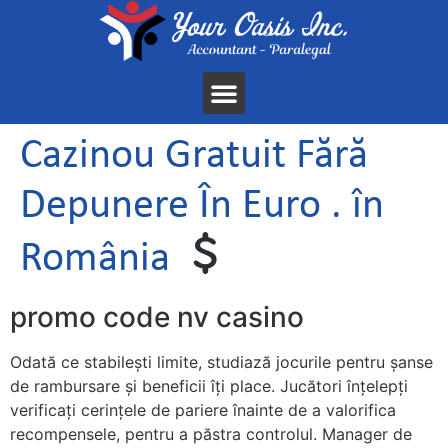
Cazinou Gratuit Fără
Depunere În Euro . în
România
promo code nv casino
Odată ce stabilești limite, studiază jocurile pentru șanse
de rambursare și beneficii îți place. Jucători înțelepți
verificați cerințele de pariere înainte de a valorifica
recompensele, pentru a păstra controlul. Manager de