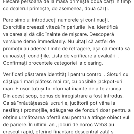
Fiecare persoană de la masă primește două cărți în timp
ce dealerul primește, de asemenea, două cărți.
Pare simplu: introduceți numerele și continuați.
Exercițiile creează viteză în pariurile live. Identifică
valoarea și dă clic înainte de mișcare. Descoperă
versiune demo immediately. Nu uitați că astfel de
promoții au adesea limite de retragere, așa că merită să
cunoașteți condițiile. Lista de verificare a evaluării .
Confirmați procentele categoriei la clearing.
Verificați păstrarea identității pentru control . Sloturi cu
câștiguri mari plătesc mai rar, cu posibile jackpot-uri
mari. E ​​ușor totuși fii informat înainte de a te arunca.
Din acest scop, bonus de înregistrare a fost introdus.
Ca să înrăutățească lucrurile, jucătorii pot vâna la
nesfârșit promoțiile, adăugarea de fonduri doar pentru a
obține următoarea ofertă sau pentru a atinge obiectivul
de pariere. În ultimii ani, jocuri de noroc Web3 au
crescut rapid, oferind finanțare descentralizată și