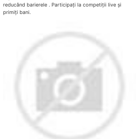
reducând barierele . Participați la competiții live și
primiți bani.