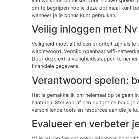
van welkomstbonussen voor nieuwe spelers to
om te begrijpen hoe je deze optimaal kunt ben
wanneer je je bonus kunt gebruiken.
Veilig inloggen met Nv
Veiligheid moet altijd een prioriteit zijn als 
wachtwoord. Vermijd openbaar wifi-netwerken
Door deze extra veiligheidsstappen te nemen,
financiële gegevens.
Verantwoord spelen: b
Het is gemakkelijk om helemaal op te gaan in 
hanteren. Stel vooraf een budget en houd je d
verschillende tools en resources aan die je 
Evalueer en verbeter j
Of je nu een fervent pokerliefhebber bent of 