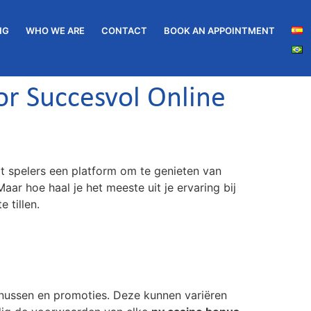
NG
WHO WE ARE
CONTACT
BOOK AN APPOINTMENT
oor Succesvol Online
t spelers een platform om te genieten van
Maar hoe haal je het meeste uit je ervaring bij
 tillen.
onussen en promoties. Deze kunnen variëren