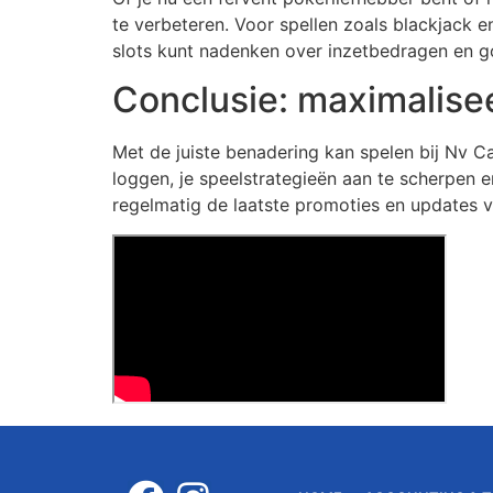
te verbeteren. Voor spellen zoals blackjack en
slots kunt nadenken over inzetbedragen en g
Conclusie: maximalisee
Met de juiste benadering kan spelen bij Nv Ca
loggen, je speelstrategieën aan te scherpen 
regelmatig de laatste promoties en updates va