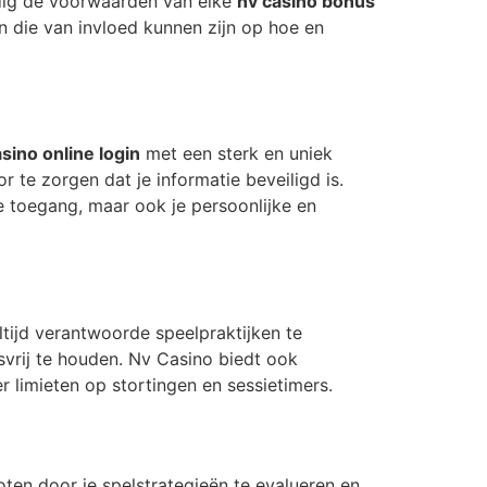
ldig de voorwaarden van elke
nv casino bonus
en die van invloed kunnen zijn op hoe en
sino online login
met een sterk en uniek
te zorgen dat je informatie beveiligd is.
e toegang, maar ook je persoonlijke en
ltijd verantwoorde speelpraktijken te
svrij te houden. Nv Casino biedt ook
 limieten op stortingen en sessietimers.
oten door je spelstrategieën te evalueren en