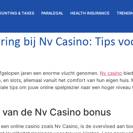
UNTING & TAXES
PARALEGAL
HEALTH INSURANCE
TRENDI
ring bij Nv Casino: Tips v
afgelopen jaren een enorme vlucht genomen.
Nv casino
bied
e, en slots, allemaal vanuit het comfort van hun eigen huis. 
iale tips om jouw online spelplezier naar een hoger niveau te
 van de Nv Casino bonus
 een online casino zoals Nv Casino, is de overvloed aan b