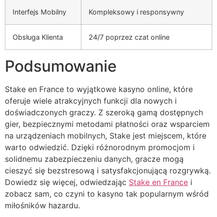
Interfejs Mobilny
Kompleksowy i responsywny
Obsługa Klienta
24/7 poprzez czat online
Podsumowanie
Stake en France to wyjątkowe kasyno online, które
oferuje wiele atrakcyjnych funkcji dla nowych i
doświadczonych graczy. Z szeroką gamą dostępnych
gier, bezpiecznymi metodami płatności oraz wsparciem
na urządzeniach mobilnych, Stake jest miejscem, które
warto odwiedzić. Dzięki różnorodnym promocjom i
solidnemu zabezpieczeniu danych, gracze mogą
cieszyć się bezstresową i satysfakcjonującą rozgrywką.
Dowiedz się więcej, odwiedzając
Stake en France
i
zobacz sam, co czyni to kasyno tak popularnym wśród
miłośników hazardu.