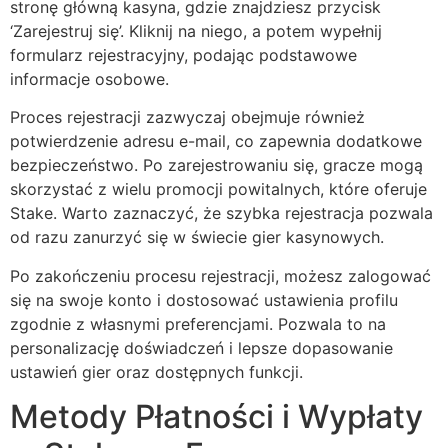
stronę główną kasyna, gdzie znajdziesz przycisk
‘Zarejestruj się’. Kliknij na niego, a potem wypełnij
formularz rejestracyjny, podając podstawowe
informacje osobowe.
Proces rejestracji zazwyczaj obejmuje również
potwierdzenie adresu e-mail, co zapewnia dodatkowe
bezpieczeństwo. Po zarejestrowaniu się, gracze mogą
skorzystać z wielu promocji powitalnych, które oferuje
Stake. Warto zaznaczyć, że szybka rejestracja pozwala
od razu zanurzyć się w świecie gier kasynowych.
Po zakończeniu procesu rejestracji, możesz zalogować
się na swoje konto i dostosować ustawienia profilu
zgodnie z własnymi preferencjami. Pozwala to na
personalizację doświadczeń i lepsze dopasowanie
ustawień gier oraz dostępnych funkcji.
Metody Płatności i Wypłaty