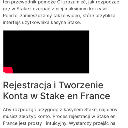
ten przewodnik pomoże Ci zrozumieć, jak rozpocząć
grę w Stake i czerpać z niej maksimum korzyści.
Poniżej zamieszczamy także wideo, które przybliża
interfejs użytkownika kasyna Stake.
Rejestracja i Tworzenie
Konta w Stake en France
Aby rozpocząć przygodę z kasynem Stake, najpierw
musisz założyć konto. Proces rejestracji w Stake en
France jest prosty i intuicyjny. Wystarczy przejść na