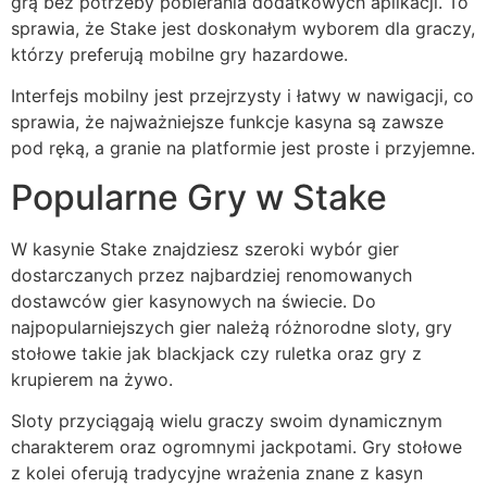
grą bez potrzeby pobierania dodatkowych aplikacji. To
sprawia, że Stake jest doskonałym wyborem dla graczy,
którzy preferują mobilne gry hazardowe.
Interfejs mobilny jest przejrzysty i łatwy w nawigacji, co
sprawia, że najważniejsze funkcje kasyna są zawsze
pod ręką, a granie na platformie jest proste i przyjemne.
Popularne Gry w Stake
W kasynie Stake znajdziesz szeroki wybór gier
dostarczanych przez najbardziej renomowanych
dostawców gier kasynowych na świecie. Do
najpopularniejszych gier należą różnorodne sloty, gry
stołowe takie jak blackjack czy ruletka oraz gry z
krupierem na żywo.
Sloty przyciągają wielu graczy swoim dynamicznym
charakterem oraz ogromnymi jackpotami. Gry stołowe
z kolei oferują tradycyjne wrażenia znane z kasyn