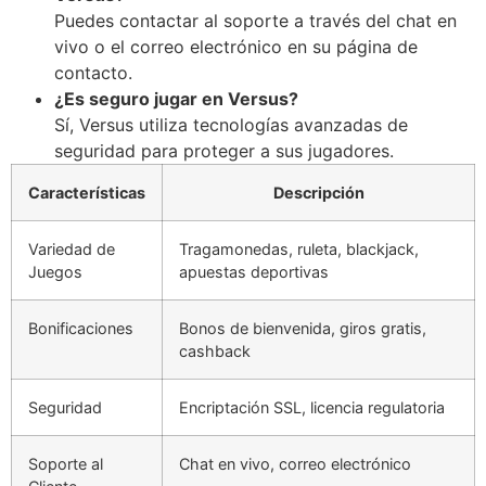
Puedes contactar al soporte a través del chat en
vivo o el correo electrónico en su página de
contacto.
¿Es seguro jugar en Versus?
Sí, Versus utiliza tecnologías avanzadas de
seguridad para proteger a sus jugadores.
Características
Descripción
Variedad de
Tragamonedas, ruleta, blackjack,
Juegos
apuestas deportivas
Bonificaciones
Bonos de bienvenida, giros gratis,
cashback
Seguridad
Encriptación SSL, licencia regulatoria
Soporte al
Chat en vivo, correo electrónico