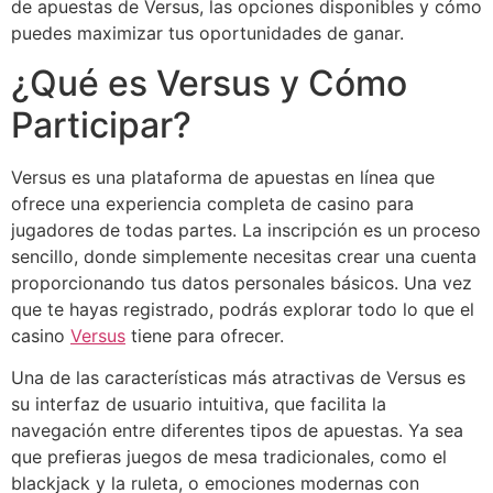
de apuestas de Versus, las opciones disponibles y cómo
puedes maximizar tus oportunidades de ganar.
¿Qué es Versus y Cómo
Participar?
Versus es una plataforma de apuestas en línea que
ofrece una experiencia completa de casino para
jugadores de todas partes. La inscripción es un proceso
sencillo, donde simplemente necesitas crear una cuenta
proporcionando tus datos personales básicos. Una vez
que te hayas registrado, podrás explorar todo lo que el
casino
Versus
tiene para ofrecer.
Una de las características más atractivas de Versus es
su interfaz de usuario intuitiva, que facilita la
navegación entre diferentes tipos de apuestas. Ya sea
que prefieras juegos de mesa tradicionales, como el
blackjack y la ruleta, o emociones modernas con